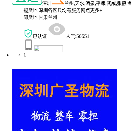
深圳
兰州,天水,酒泉,平凉,武威,张掖,
揽货地:
深圳各区县均有服务网点
更多+
卸货地:
甘肃兰州
已认证
人气:
50551
1