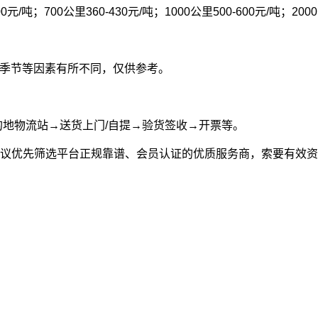
00元/吨；700公里360-430元/吨；1000公里500-600元/吨；200
型和季节等因素有所不同，仅供参考。
的地物流站→送货上门/自提→验货签收→开票等。
议优先筛选平台正规靠谱、会员认证的优质服务商，索要有效资