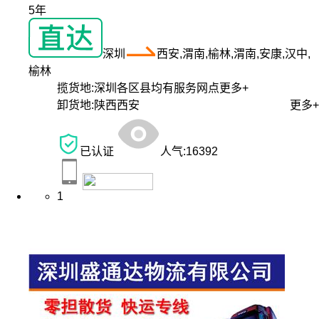
5年
深圳
西安,渭南,榆林,渭南,安康,汉中,
榆林
揽货地:
深圳各区县均有服务网点
更多+
卸货地:
陕西西安
更多+
已认证
人气:
16392
1