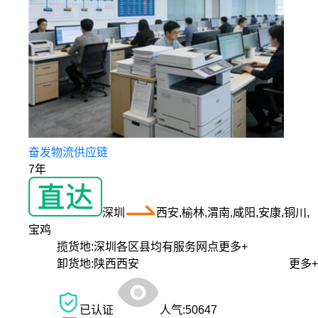
奋发物流供应链
7年
深圳
西安,榆林,渭南,咸阳,安康,铜川,
宝鸡
揽货地:
深圳各区县均有服务网点
更多+
卸货地:
陕西西安
更多+
已认证
人气:
50647