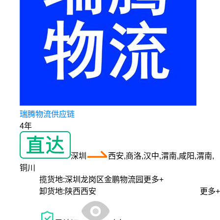
瑞腾物流供应链
4年
深圳
西安,商洛,汉中,渭南,咸阳,渭南,
铜川
揽货地:
深圳龙岗区金鹏物流园
更多+
卸货地:
陕西西安
更多+