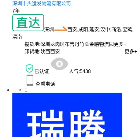
深圳市杰运发物流有限公司
7年
深圳
西安,咸阳,延安,汉中,商洛,宝鸡,
渭南
揽货地:
深圳龙岗区布吉丹竹头金鹏物流园
更多+
卸货地:
陕西西安
更多+
已认证
人气:
5438
查看电话
1