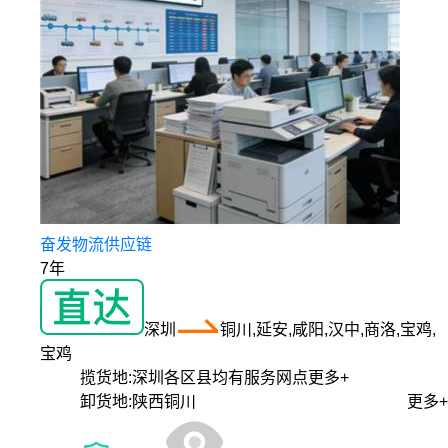
奋发物流供应链
7年
深圳
铜川,延安,咸阳,汉中,商洛,宝鸡,
宝鸡
揽货地:
深圳各区县均有服务网点
更多+
卸货地:
陕西铜川
更多+