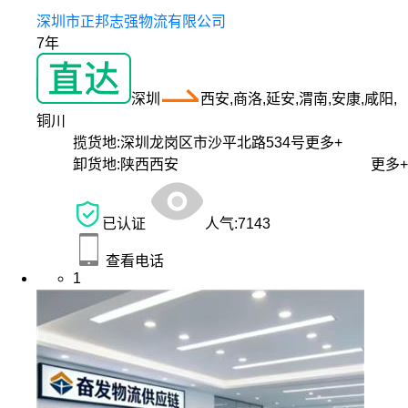
深圳市正邦志强物流有限公司
7年
深圳
西安,商洛,延安,渭南,安康,咸阳,
铜川
揽货地:
深圳龙岗区市沙平北路534号
更多+
卸货地:
陕西西安
更多+
已认证
人气:
7143
查看电话
1