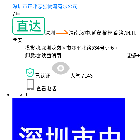
深圳市正邦志强物流有限公司
7年
深圳
渭南,汉中,延安,榆林,商洛,铜川,
西安
揽货地:
深圳龙岗区市沙平北路534号
更多+
卸货地:
陕西渭南
更多+
已认证
人气:
7143
查看电话
1