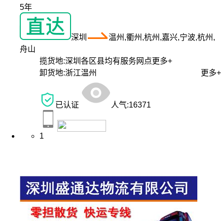
5年
深圳
温州,衢州,杭州,嘉兴,宁波,杭州,
舟山
揽货地:
深圳各区县均有服务网点
更多+
卸货地:
浙江温州
更多+
已认证
人气:
16371
1