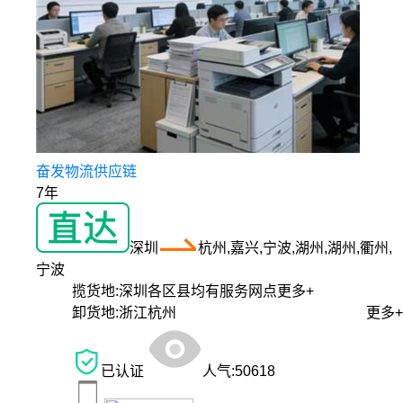
奋发物流供应链
7年
深圳
杭州,嘉兴,宁波,湖州,湖州,衢州,
宁波
揽货地:
深圳各区县均有服务网点
更多+
卸货地:
浙江杭州
更多+
已认证
人气:
50618