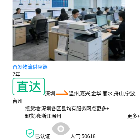
奋发物流供应链
7年
深圳
温州,嘉兴,金华,丽水,舟山,宁波,
台州
揽货地:
深圳各区县均有服务网点
更多+
卸货地:
浙江温州
更多+
已认证
人气:
50618