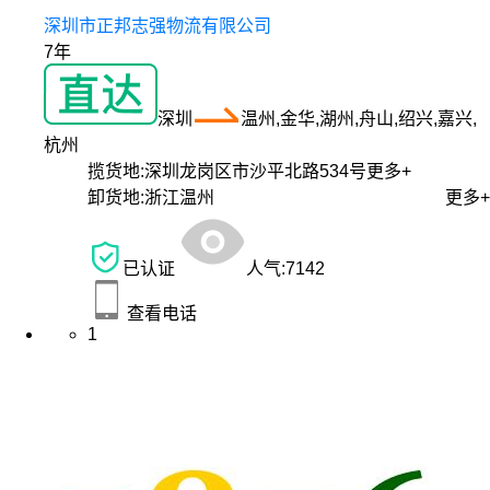
深圳市正邦志强物流有限公司
7年
深圳
温州,金华,湖州,舟山,绍兴,嘉兴,
杭州
揽货地:
深圳龙岗区市沙平北路534号
更多+
卸货地:
浙江温州
更多+
已认证
人气:
7142
查看电话
1