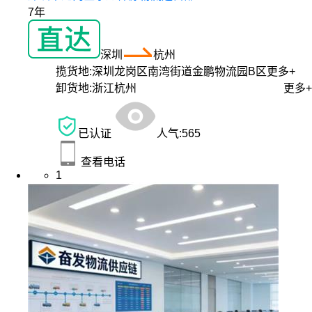
7年
深圳
杭州
揽货地:
深圳龙岗区南湾街道金鹏物流园B区
更多+
卸货地:
浙江杭州
更多+
已认证
人气:
565
查看电话
1