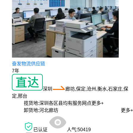
奋发物流供应链
7年
深圳
廊坊,保定,沧州,衡水,石家庄,保
定,邢台
揽货地:
深圳各区县均有服务网点
更多+
卸货地:
河北廊坊
更多+
已认证
人气:
50419