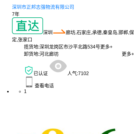
深圳市正邦志强物流有限公司
7年
深圳
廊坊,石家庄,承德,秦皇岛,邯郸,保
定,张家口
揽货地:
深圳龙岗区市沙平北路534号
更多+
卸货地:
河北廊坊
更多+
已认证
人气:
7102
查看电话
1