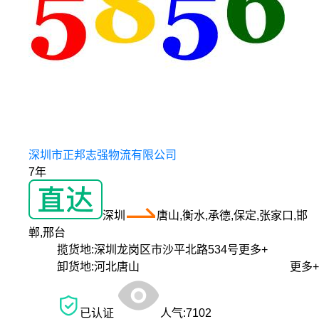
深圳市正邦志强物流有限公司
7年
深圳
唐山,衡水,承德,保定,张家口,邯
郸,邢台
揽货地:
深圳龙岗区市沙平北路534号
更多+
卸货地:
河北唐山
更多+
已认证
人气:
7102