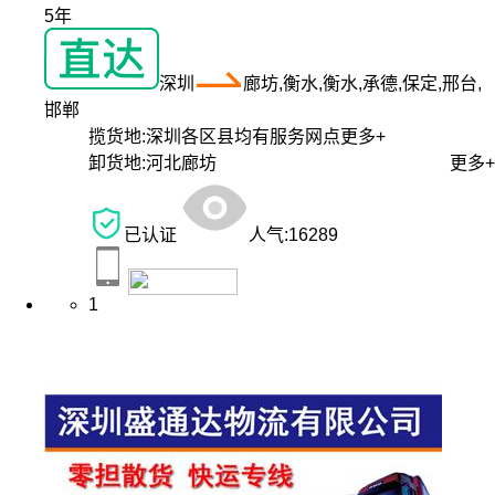
5年
深圳
廊坊,衡水,衡水,承德,保定,邢台,
邯郸
揽货地:
深圳各区县均有服务网点
更多+
卸货地:
河北廊坊
更多+
已认证
人气:
16289
1