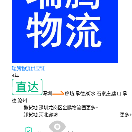
瑞腾物流供应链
4年
深圳
廊坊,承德,衡水,石家庄,唐山,承
德,沧州
揽货地:
深圳龙岗区金鹏物流园
更多+
卸货地:
河北廊坊
更多+