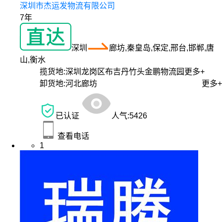
深圳市杰运发物流有限公司
7年
深圳
廊坊,秦皇岛,保定,邢台,邯郸,唐
山,衡水
揽货地:
深圳龙岗区布吉丹竹头金鹏物流园
更多+
卸货地:
河北廊坊
更多+
已认证
人气:
5426
查看电话
1