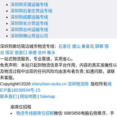
深圳到无锡运输专线
深圳到石家庄货运专线
深圳到成都运输专线
深圳到长沙货运专线
深圳到台州运输专线
深圳到佛山货运公司
深圳到廊坊周边城市物流专线：
石家庄
唐山
秦皇岛
邯郸
邢
台
保定
张家口
承德
沧州
衡水
一站式物流服务，专业靠谱，实用省心。
免责声明：本站只起到物流信息平台作用，内容的真实准确性以
及物流过程中出现的任何风险均由发布者负责; 如遇问题，请联
系客服。
Copyright©2026
shenzhen-wuliu.cn 深圳物流网
版权所有
闽
ICP备16038934号-15
联系我们
|
网站地图
|
Sitemap
座席位招租
物流专线座席位招租
微信: 6865856
电脑右侧悬浮、手