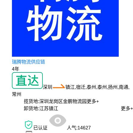
瑞腾物流供应链
4年
深圳
镇江,宿迁,泰州,泰州,扬州,南通,
常州
揽货地:
深圳龙岗区金鹏物流园
更多+
卸货地:
江苏镇江
更多+
已认证
人气:
14627