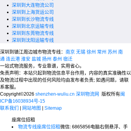
深圳到大连物流公司
深圳到上海货运公司
深圳到长沙物流专线
深圳到北京运输专线
深圳到东莞物流专线
深圳到沈阳运输专线
深圳到镇江周边城市物流专线：
南京
无锡
徐州
常州
苏州
南
通
连云港
淮安
盐城
扬州
泰州
宿迁
一站式物流服务，专业靠谱，实用省心。
免责声明：本站只起到物流信息平台作用，内容的真实准确性以
及物流过程中出现的任何风险均由发布者负责; 如遇问题，请联
系客服。
Copyright©2026
shenzhen-wuliu.cn 深圳物流网
版权所有
闽
ICP备16038934号-15
联系我们
|
网站地图
|
Sitemap
座席位招租
物流专线座席位招租
微信: 6865856
电脑右侧悬浮、手