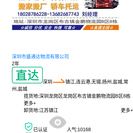
深圳市盛通达物流有限公司
2年
深圳
镇江,连云港,无锡,扬州,盐城,常
州,盐城
揽货地:
深圳龙岗区龙岗区布吉镇金鹏物流园B区8栋
更多+
卸货地:
江苏镇江
更多+
已认证
人气:
10168