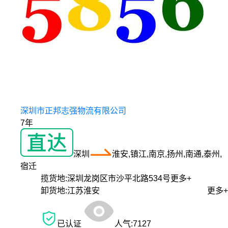
深圳市正邦志强物流有限公司
7年
深圳
淮安,镇江,南京,扬州,南通,泰州,
宿迁
揽货地:
深圳龙岗区市沙平北路534号
更多+
卸货地:
江苏淮安
更多+
已认证
人气:
7127