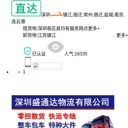
深圳
镇江,宿迁,常州,宿迁,盐城,南京,
连云港
揽货地:
深圳各区县均有服务网点
更多+
卸货地:
江苏镇江
更多+
已认证
人气:
16335
1