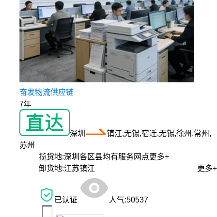
奋发物流供应链
7年
深圳
镇江,无锡,宿迁,无锡,徐州,常州,
苏州
揽货地:
深圳各区县均有服务网点
更多+
卸货地:
江苏镇江
更多+
已认证
人气:
50537