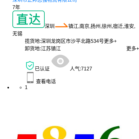
7年
深圳
镇江,南京,扬州,徐州,宿迁,淮安,
无锡
揽货地:
深圳龙岗区市沙平北路534号
更多+
卸货地:
江苏镇江
更多+
已认证
人气:
7127
查看电话
1