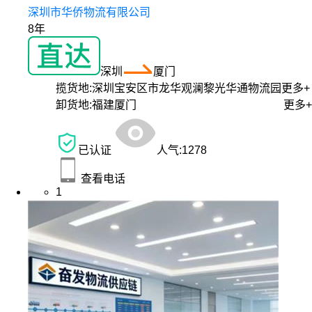
深圳市华侨物流有限公司
8年
深圳
厦门
揽货地:
深圳宝安区市龙华观澜黎光华通物流园
更多+
卸货地:
福建厦门
更多+
已认证
人气:
1278
查看电话
1