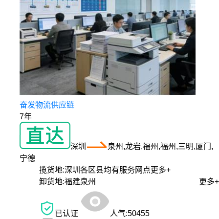
奋发物流供应链
7年
深圳
泉州,龙岩,福州,福州,三明,厦门,
宁德
揽货地:
深圳各区县均有服务网点
更多+
卸货地:
福建泉州
更多+
已认证
人气:
50455