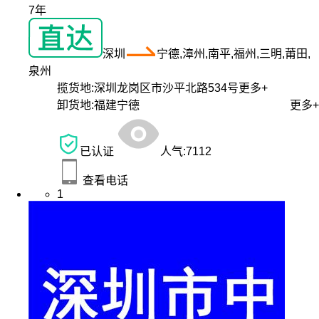
7年
深圳
宁德,漳州,南平,福州,三明,莆田,
泉州
揽货地:
深圳龙岗区市沙平北路534号
更多+
卸货地:
福建宁德
更多+
已认证
人气:
7112
查看电话
1