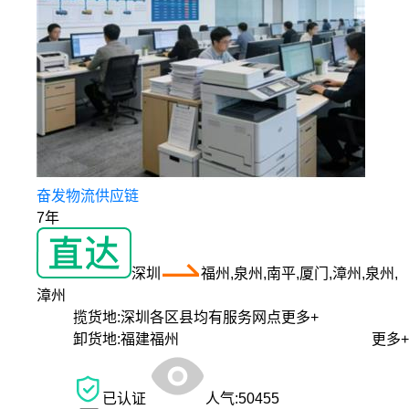
奋发物流供应链
7年
深圳
福州,泉州,南平,厦门,漳州,泉州,
漳州
揽货地:
深圳各区县均有服务网点
更多+
卸货地:
福建福州
更多+
已认证
人气:
50455