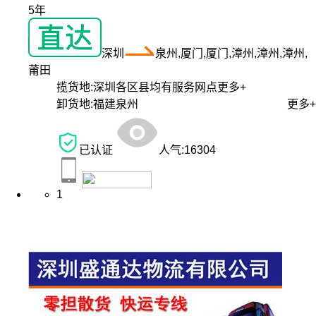
5年
深圳
泉州,厦门,厦门,漳州,漳州,漳州,
莆田
揽货地:
深圳各区县均有服务网点
更多+
卸货地:
福建泉州
更多+
已认证
人气:
16304
1