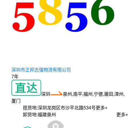
深圳市正邦志强物流有限公司
7年
深圳
泉州,南平,福州,宁德,莆田,漳州,
厦门
揽货地:
深圳龙岗区市沙平北路534号
更多+
卸货地:
福建泉州
更多+