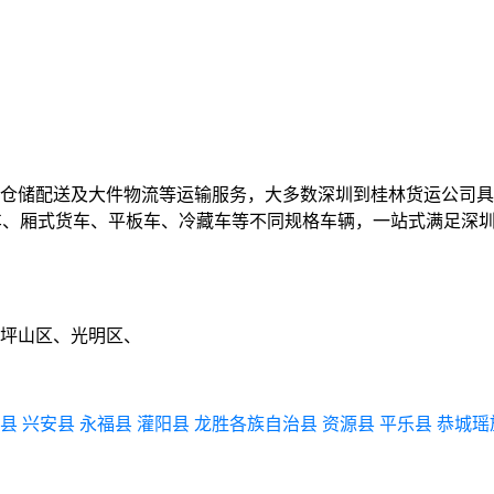
仓储配送及大件物流等运输服务，大多数深圳到桂林货运公司具
5、高栏车、厢式货车、平板车、冷藏车等不同规格车辆，一站式满足
坪山区、光明区、
县
兴安县
永福县
灌阳县
龙胜各族自治县
资源县
平乐县
恭城瑶