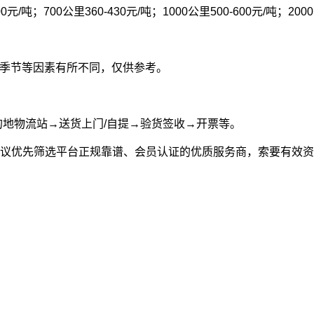
00元/吨；700公里360-430元/吨；1000公里500-600元/吨；200
型和季节等因素有所不同，仅供参考。
的地物流站→送货上门/自提→验货签收→开票等。
议优先筛选平台正规靠谱、会员认证的优质服务商，索要有效资