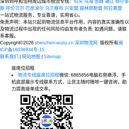
深圳到呼和浩特周边城市物流专线：
包头
乌海
赤峰
通辽
鄂尔多
斯
呼伦贝尔
巴彦淖尔
乌兰察布
兴安盟
锡林郭勒盟
阿拉善盟
一站式物流服务，专业靠谱，实用省心。
免责声明：本站只起到物流信息平台作用，内容的真实准确性以
及物流过程中出现的任何风险均由发布者负责; 如遇问题，请联
系客服。
Copyright©2026
shenzhen-wuliu.cn 深圳物流网
版权所有
闽
ICP备16038934号-15
联系我们
|
网站地图
|
Sitemap
座席位招租
物流专线座席位招租
微信: 6865856
电脑右侧悬浮、手
机底部展示专线联系方式，让货主随时随地一键咨询，助
力提高接单成交率。