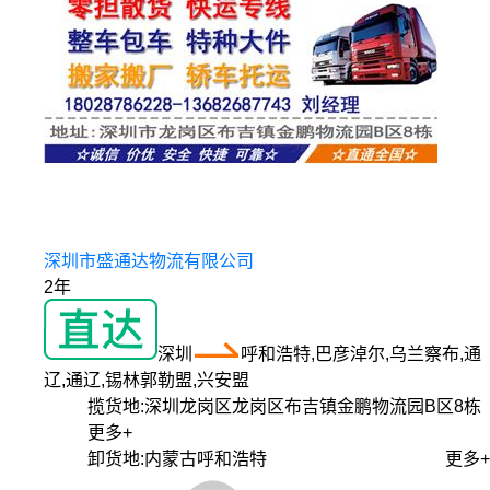
深圳市盛通达物流有限公司
2年
深圳
呼和浩特,巴彦淖尔,乌兰察布,通
辽,通辽,锡林郭勒盟,兴安盟
揽货地:
深圳龙岗区龙岗区布吉镇金鹏物流园B区8栋
更多+
卸货地:
内蒙古呼和浩特
更多+