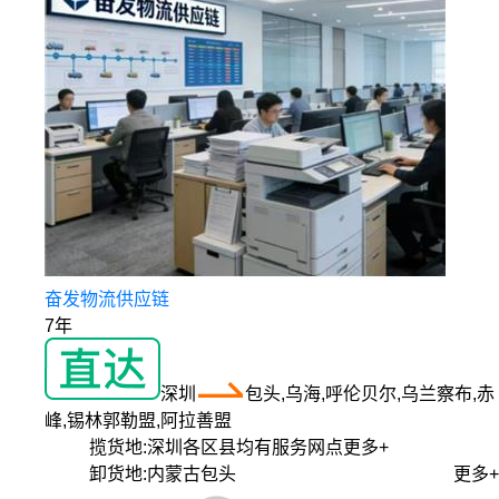
奋发物流供应链
7年
深圳
包头,乌海,呼伦贝尔,乌兰察布,赤
峰,锡林郭勒盟,阿拉善盟
揽货地:
深圳各区县均有服务网点
更多+
卸货地:
内蒙古包头
更多+