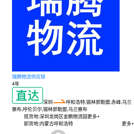
瑞腾物流供应链
4年
深圳
呼和浩特,锡林郭勒盟,赤峰,乌兰
察布,呼伦贝尔,锡林郭勒盟,乌兰察布
揽货地:
深圳龙岗区金鹏物流园
更多+
卸货地:
内蒙古呼和浩特
更多+