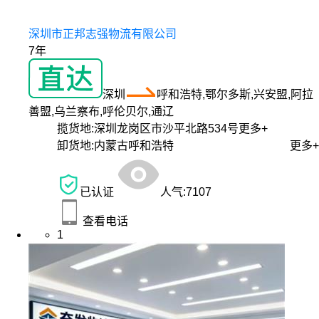
深圳市正邦志强物流有限公司
7年
深圳
呼和浩特,鄂尔多斯,兴安盟,阿拉
善盟,乌兰察布,呼伦贝尔,通辽
揽货地:
深圳龙岗区市沙平北路534号
更多+
卸货地:
内蒙古呼和浩特
更多+
已认证
人气:
7107
查看电话
1