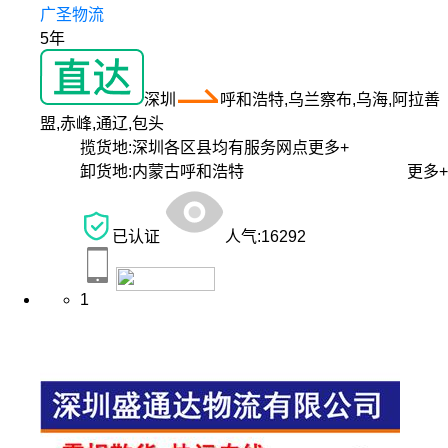
广圣物流
5年
深圳
呼和浩特,乌兰察布,乌海,阿拉善
盟,赤峰,通辽,包头
揽货地:
深圳各区县均有服务网点
更多+
卸货地:
内蒙古呼和浩特
更多+
已认证
人气:
16292
1