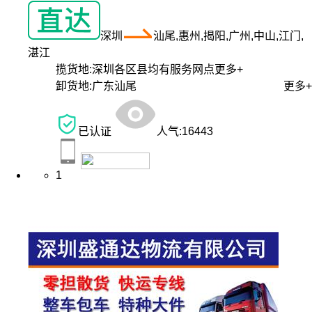
深圳
汕尾,惠州,揭阳,广州,中山,江门,
湛江
揽货地:
深圳各区县均有服务网点
更多+
卸货地:
广东汕尾
更多+
已认证
人气:
16443
1