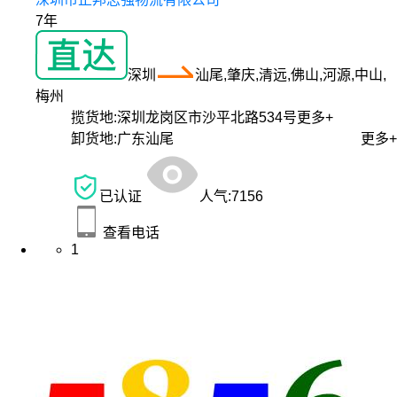
7年
深圳
汕尾,肇庆,清远,佛山,河源,中山,
梅州
揽货地:
深圳龙岗区市沙平北路534号
更多+
卸货地:
广东汕尾
更多+
已认证
人气:
7156
查看电话
1