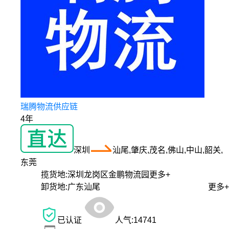
瑞腾物流供应链
4年
深圳
汕尾,肇庆,茂名,佛山,中山,韶关,
东莞
揽货地:
深圳龙岗区金鹏物流园
更多+
卸货地:
广东汕尾
更多+
已认证
人气:
14741