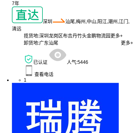
7年
深圳
汕尾,梅州,中山,阳江,潮州,江门,
清远
揽货地:
深圳龙岗区布吉丹竹头金鹏物流园
更多+
卸货地:
广东汕尾
更多+
已认证
人气:
5446
查看电话
1