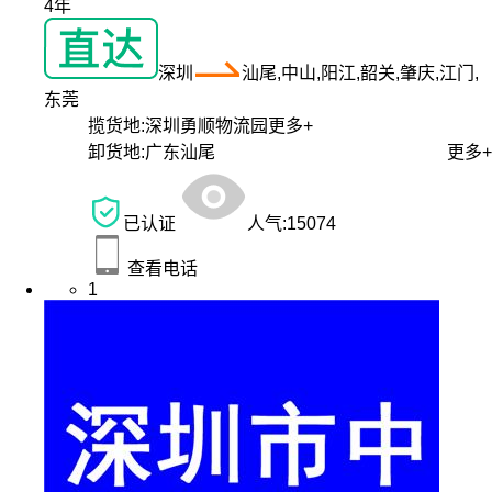
4年
深圳
汕尾,中山,阳江,韶关,肇庆,江门,
东莞
揽货地:
深圳勇顺物流园
更多+
卸货地:
广东汕尾
更多+
已认证
人气:
15074
查看电话
1