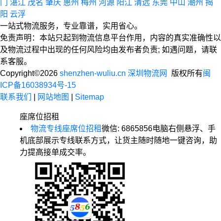
门
湛江
茂名
肇庆
惠州
梅州
河源
阳江
清远
东莞
中山
潮州
揭
阳
云浮
一站式物流服务，专业靠谱，实用省心。
免责声明：本站只起到物流信息平台作用，内容的真实准确性以
及物流过程中出现的任何风险均由发布者负责; 如遇问题，请联
系客服。
Copyright©2026
shenzhen-wuliu.cn 深圳物流网
版权所有
闽
ICP备16038934号-15
联系我们
|
网站地图
|
Sitemap
座席位招租
物流专线座席位招租
微信: 6865856
电脑右侧悬浮、手
机底部展示专线联系方式，让货主随时随地一键咨询，助
力提高接单成交率。