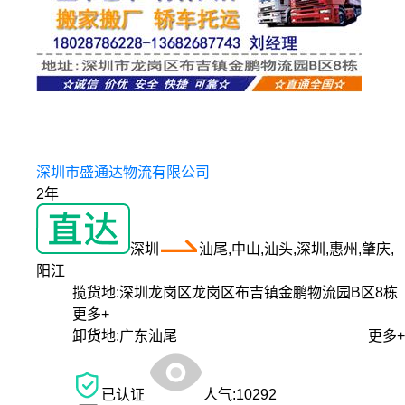
深圳市盛通达物流有限公司
2年
深圳
汕尾,中山,汕头,深圳,惠州,肇庆,
阳江
揽货地:
深圳龙岗区龙岗区布吉镇金鹏物流园B区8栋
更多+
卸货地:
广东汕尾
更多+
已认证
人气:
10292