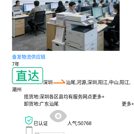
奋发物流供应链
7年
深圳
汕尾,河源,深圳,阳江,中山,阳江,
潮州
揽货地:
深圳各区县均有服务网点
更多+
卸货地:
广东汕尾
更多+
已认证
人气:
50768