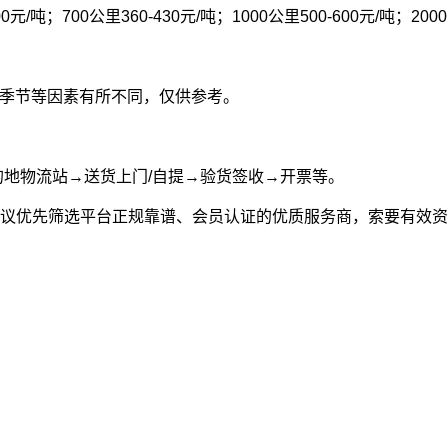
00元/吨；700公里360-430元/吨；1000公里500-600元/吨；200
型和季节等因素有所不同，仅供参考。
的地物流站→送货上门/自提→验货签收→开票等。
议优先筛选平台正规靠谱、会员认证的优质服务商，索要有效资