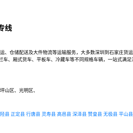
专线
运、仓储配送及大件物流等运输服务，大多数深圳到石家庄货运
17米5、高栏车、厢式货车、平板车、冷藏车等不同规格车辆，一站
坪山区、光明区、
陉县
正定县
行唐县
灵寿县
高邑县
深泽县
赞皇县
无极县
平山县