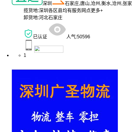
深圳
石家庄,唐山,沧州,衡水,沧州,张
揽货地:
深圳各区县均有服务网点
更多+
卸货地:
河北石家庄
已认证
人气:
50596
1