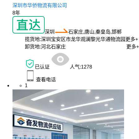
深圳市华侨物流有限公司
8年
深圳
石家庄,唐山,秦皇岛,邯郸
揽货地:
深圳宝安区市龙华观澜黎光华通物流园
更多+
卸货地:
河北石家庄
更多+
已认证
人气:
1278
查看电话
1