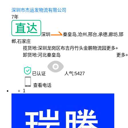
深圳市杰运发物流有限公司
7年
深圳
秦皇岛,沧州,邢台,承德,廊坊,邯
郸,石家庄
揽货地:
深圳龙岗区布吉丹竹头金鹏物流园
更多+
卸货地:
河北秦皇岛
更多+
已认证
人气:
5427
查看电话
1