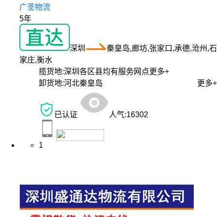
广圣物流
5年
深圳
秦皇岛,廊坊,张家口,承德,沧州,石
家庄,衡水
揽货地:
深圳各区县均有服务网点
更多+
卸货地:
河北秦皇岛
更多+
已认证
人气:
16302
1