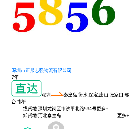
深圳市正邦志强物流有限公司
7年
深圳
秦皇岛,衡水,保定,唐山,张家口,邢
台,邯郸
揽货地:
深圳龙岗区市沙平北路534号
更多+
卸货地:
河北秦皇岛
更多+