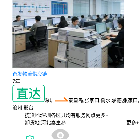
奋发物流供应链
7年
深圳
秦皇岛,张家口,衡水,承德,张家口,
沧州,邢台
揽货地:
深圳各区县均有服务网点
更多+
卸货地:
河北秦皇岛
更多+