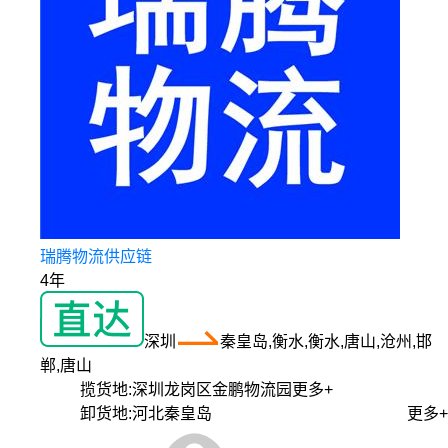
瑞腾物流供应链
4年
深圳
秦皇岛,衡水,衡水,唐山,沧州,邯
郸,唐山
揽货地:
深圳龙岗区金鹏物流园
更多+
卸货地:
河北秦皇岛
更多+