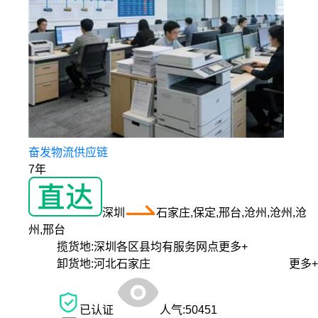
奋发物流供应链
7年
深圳
石家庄,保定,邢台,沧州,沧州,沧
州,邢台
揽货地:
深圳各区县均有服务网点
更多+
卸货地:
河北石家庄
更多+
已认证
人气:
50451