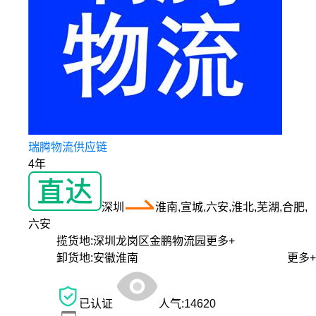
瑞腾物流供应链
4年
深圳
淮南,宣城,六安,淮北,芜湖,合肥,
六安
揽货地:
深圳龙岗区金鹏物流园
更多+
卸货地:
安徽淮南
更多+
已认证
人气:
14620