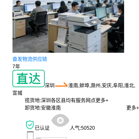
奋发物流供应链
7年
深圳
淮南,蚌埠,滁州,安庆,阜阳,淮北,
宣城
揽货地:
深圳各区县均有服务网点
更多+
卸货地:
安徽淮南
更多+
已认证
人气:
50520