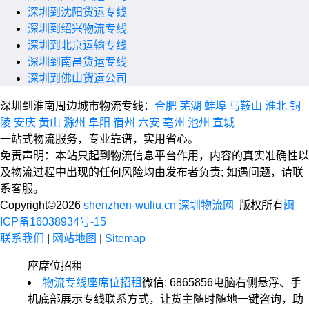
深圳到沈阳货运专线
深圳到绍兴物流专线
深圳到北京运输专线
深圳到南昌货运专线
深圳到佛山货运公司
深圳到淮南周边城市物流专线：
合肥
芜湖
蚌埠
马鞍山
淮北
铜
陵
安庆
黄山
滁州
阜阳
宿州
六安
亳州
池州
宣城
一站式物流服务，专业靠谱，实用省心。
免责声明：本站只起到物流信息平台作用，内容的真实准确性以
及物流过程中出现的任何风险均由发布者负责; 如遇问题，请联
系客服。
Copyright©2026
shenzhen-wuliu.cn 深圳物流网
版权所有
闽
ICP备16038934号-15
联系我们
|
网站地图
|
Sitemap
座席位招租
物流专线座席位招租
微信: 6865856
电脑右侧悬浮、手
机底部展示专线联系方式，让货主随时随地一键咨询，助