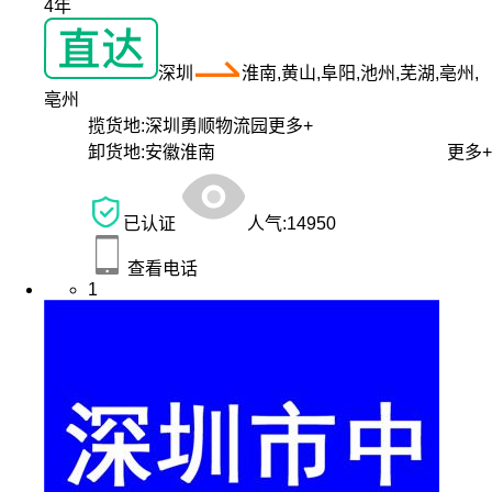
4年
深圳
淮南,黄山,阜阳,池州,芜湖,亳州,
亳州
揽货地:
深圳勇顺物流园
更多+
卸货地:
安徽淮南
更多+
已认证
人气:
14950
查看电话
1