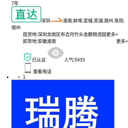
7年
深圳
淮南,蚌埠,宣城,芜湖,滁州,阜阳,
宿州
揽货地:
深圳龙岗区布吉丹竹头金鹏物流园
更多+
卸货地:
安徽淮南
更多+
已认证
人气:
5433
查看电话
1