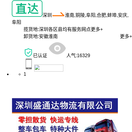
深圳
淮南,铜陵,阜阳,合肥,蚌埠,安庆,
阜阳
揽货地:
深圳各区县均有服务网点
更多+
卸货地:
安徽淮南
更多+
已认证
人气:
16329
1