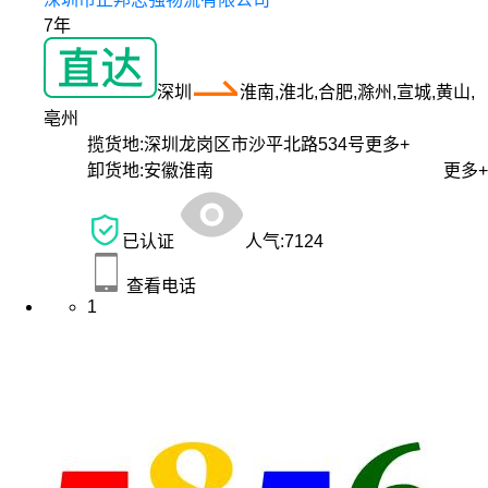
7年
深圳
淮南,淮北,合肥,滁州,宣城,黄山,
亳州
揽货地:
深圳龙岗区市沙平北路534号
更多+
卸货地:
安徽淮南
更多+
已认证
人气:
7124
查看电话
1