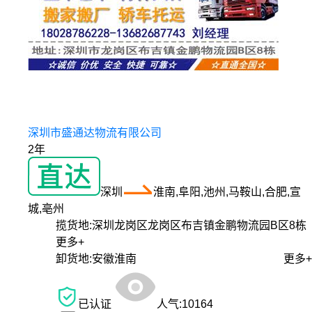
深圳市盛通达物流有限公司
2年
深圳
淮南,阜阳,池州,马鞍山,合肥,宣
城,亳州
揽货地:
深圳龙岗区龙岗区布吉镇金鹏物流园B区8栋
更多+
卸货地:
安徽淮南
更多+
已认证
人气:
10164