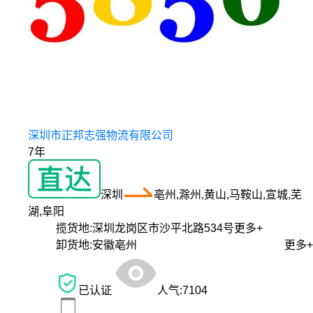
深圳市正邦志强物流有限公司
7年
深圳
亳州,滁州,黄山,马鞍山,宣城,芜
湖,阜阳
揽货地:
深圳龙岗区市沙平北路534号
更多+
卸货地:
安徽亳州
更多+
已认证
人气:
7104