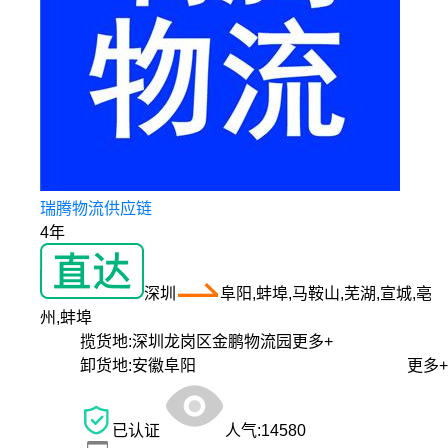
瑞腾物流供应链
4年
深圳
阜阳,蚌埠,马鞍山,芜湖,宣城,亳
州,蚌埠
揽货地:
深圳龙岗区金鹏物流园
更多+
卸货地:
安徽阜阳
更多+
已认证
人气:
14580