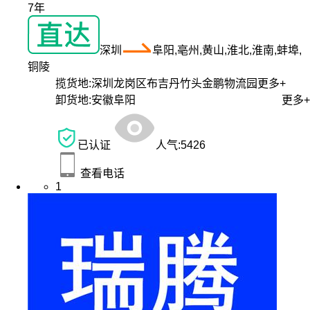
7年
深圳
阜阳,亳州,黄山,淮北,淮南,蚌埠,
铜陵
揽货地:
深圳龙岗区布吉丹竹头金鹏物流园
更多+
卸货地:
安徽阜阳
更多+
已认证
人气:
5426
查看电话
1