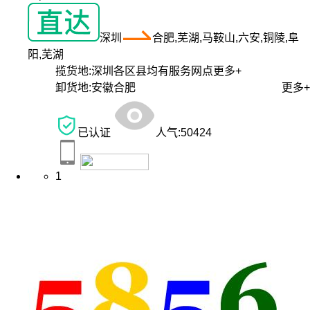
深圳
合肥,芜湖,马鞍山,六安,铜陵,阜
阳,芜湖
揽货地:
深圳各区县均有服务网点
更多+
卸货地:
安徽合肥
更多+
已认证
人气:
50424
1