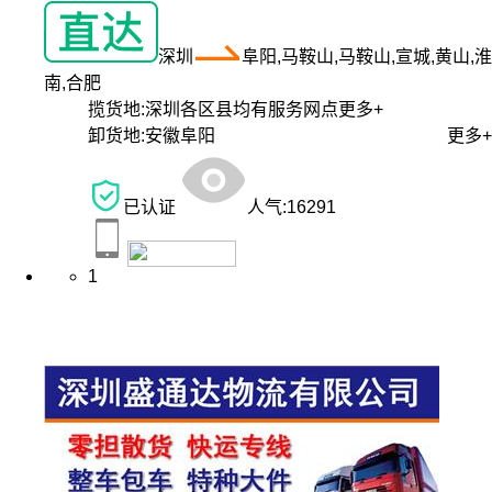
深圳
阜阳,马鞍山,马鞍山,宣城,黄山,淮
南,合肥
揽货地:
深圳各区县均有服务网点
更多+
卸货地:
安徽阜阳
更多+
已认证
人气:
16291
1