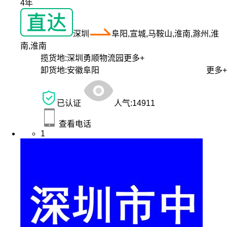
4年
深圳
阜阳,宣城,马鞍山,淮南,滁州,淮
南,淮南
揽货地:
深圳勇顺物流园
更多+
卸货地:
安徽阜阳
更多+
已认证
人气:
14911
查看电话
1