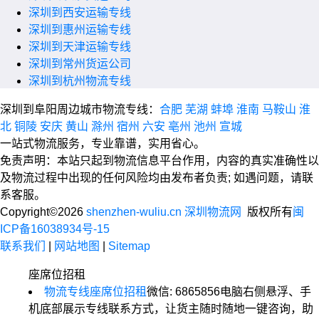
深圳到西安运输专线
深圳到惠州运输专线
深圳到天津运输专线
深圳到常州货运公司
深圳到杭州物流专线
深圳到阜阳周边城市物流专线：
合肥
芜湖
蚌埠
淮南
马鞍山
淮
北
铜陵
安庆
黄山
滁州
宿州
六安
亳州
池州
宣城
一站式物流服务，专业靠谱，实用省心。
免责声明：本站只起到物流信息平台作用，内容的真实准确性以
及物流过程中出现的任何风险均由发布者负责; 如遇问题，请联
系客服。
Copyright©2026
shenzhen-wuliu.cn 深圳物流网
版权所有
闽
ICP备16038934号-15
联系我们
|
网站地图
|
Sitemap
座席位招租
物流专线座席位招租
微信: 6865856
电脑右侧悬浮、手
机底部展示专线联系方式，让货主随时随地一键咨询，助