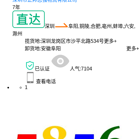
7年
深圳
阜阳,铜陵,合肥,亳州,蚌埠,六安,
滁州
揽货地:
深圳龙岗区市沙平北路534号
更多+
卸货地:
安徽阜阳
更多+
已认证
人气:
7104
查看电话
1