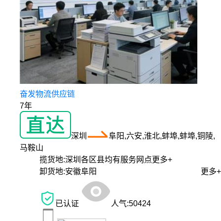
奋发物流供应链
7年
深圳
阜阳,六安,淮北,蚌埠,蚌埠,铜陵,
马鞍山
揽货地:
深圳各区县均有服务网点
更多+
卸货地:
安徽阜阳
更多+
已认证
人气:
50424