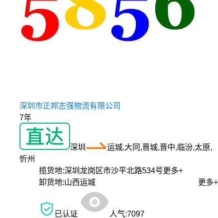
深圳市正邦志强物流有限公司
7年
深圳
运城,大同,晋城,晋中,临汾,太原,
忻州
揽货地:
深圳龙岗区市沙平北路534号
更多+
卸货地:
山西运城
更多+
已认证
人气:
7097