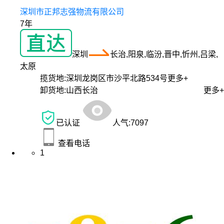
深圳市正邦志强物流有限公司
7年
深圳
长治,阳泉,临汾,晋中,忻州,吕梁,
太原
揽货地:
深圳龙岗区市沙平北路534号
更多+
卸货地:
山西长治
更多+
已认证
人气:
7097
查看电话
1