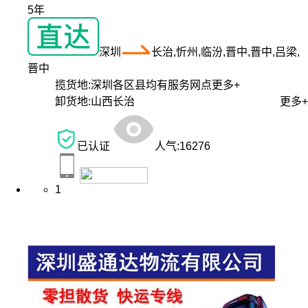
5年
深圳
长治,忻州,临汾,晋中,晋中,吕梁,
晋中
揽货地:
深圳各区县均有服务网点
更多+
卸货地:
山西长治
更多+
已认证
人气:
16276
1