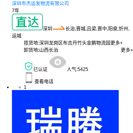
深圳市杰运发物流有限公司
7年
深圳
长治,晋城,吕梁,晋中,阳泉,忻州,
运城
揽货地:
深圳龙岗区布吉丹竹头金鹏物流园
更多+
卸货地:
山西长治
更多+
已认证
人气:
5425
查看电话
1