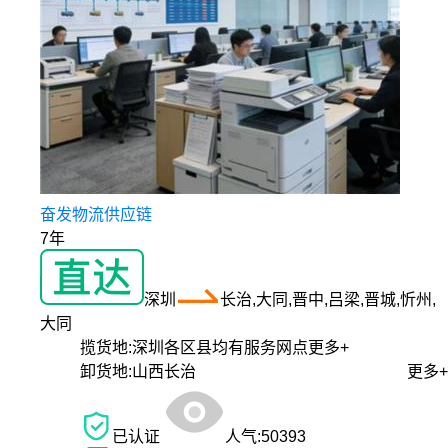
奋发物流供应链
7年
深圳
长治,大同,晋中,吕梁,晋城,忻州,
大同
揽货地:
深圳各区县均有服务网点
更多+
卸货地:
山西长治
更多+
已认证
人气:
50393