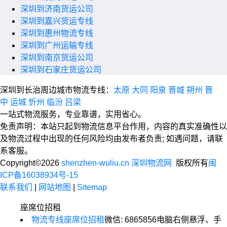
深圳到济南货运公司
深圳到嘉兴货运专线
深圳到惠州物流专线
深圳到广州运输专线
深圳到南京货运公司
深圳到石家庄货运公司
深圳到长治周边城市物流专线：
太原
大同
阳泉
晋城
朔州
晋
中
运城
忻州
临汾
吕梁
一站式物流服务，专业靠谱，实用省心。
免责声明：本站只起到物流信息平台作用，内容的真实准确性以
及物流过程中出现的任何风险均由发布者负责; 如遇问题，请联
系客服。
Copyright©2026
shenzhen-wuliu.cn 深圳物流网
版权所有
闽
ICP备16038934号-15
联系我们
|
网站地图
|
Sitemap
座席位招租
物流专线座席位招租
微信: 6865856
电脑右侧悬浮、手