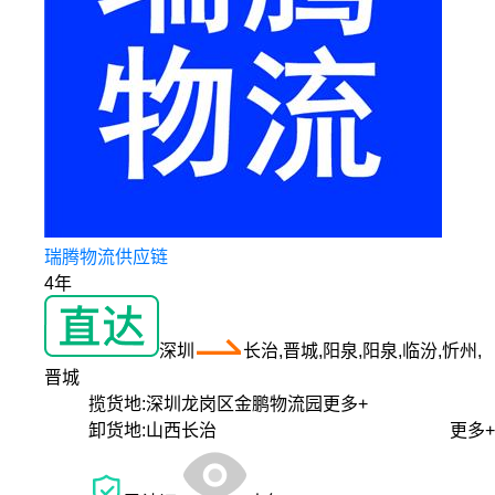
瑞腾物流供应链
4年
深圳
长治,晋城,阳泉,阳泉,临汾,忻州,
晋城
揽货地:
深圳龙岗区金鹏物流园
更多+
卸货地:
山西长治
更多+