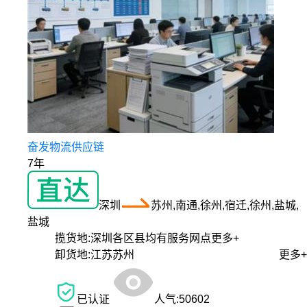
奋发物流供应链
7年
深圳
苏州,南通,徐州,宿迁,徐州,盐城,
盐城
揽货地:
深圳各区县均有服务网点
更多+
卸货地:
江苏苏州
更多+
已认证
人气:
50602