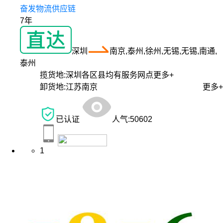
奋发物流供应链
7年
深圳
南京,泰州,徐州,无锡,无锡,南通,
泰州
揽货地:
深圳各区县均有服务网点
更多+
卸货地:
江苏南京
更多+
已认证
人气:
50602
1