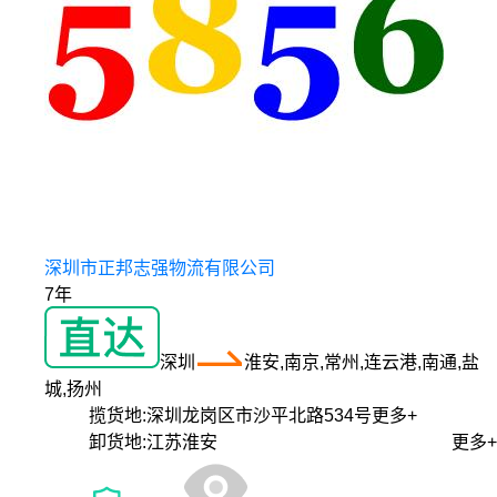
深圳市正邦志强物流有限公司
7年
深圳
淮安,南京,常州,连云港,南通,盐
城,扬州
揽货地:
深圳龙岗区市沙平北路534号
更多+
卸货地:
江苏淮安
更多+