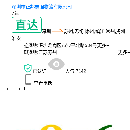
深圳市正邦志强物流有限公司
7年
深圳
苏州,无锡,徐州,镇江,常州,扬州,
淮安
揽货地:
深圳龙岗区市沙平北路534号
更多+
卸货地:
江苏苏州
更多+
已认证
人气:
7142
查看电话
1