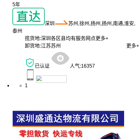
5年
深圳
苏州,徐州,扬州,扬州,南通,淮安,
泰州
揽货地:
深圳各区县均有服务网点
更多+
卸货地:
江苏苏州
更多+
已认证
人气:
16357
1