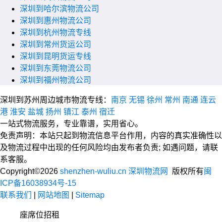
深圳到哈尔滨物流公司
深圳到惠州物流公司
深圳到杭州物流专线
深圳到常州货运公司
深圳到昆明货运专线
深圳到东莞物流公司
深圳到福州物流公司
深圳到苏州周边城市物流专线：
南京
无锡
徐州
常州
南通
连云
港
淮安
盐城
扬州
镇江
泰州
宿迁
一站式物流服务，专业靠谱，实用省心。
免责声明：本站只起到物流信息平台作用，内容的真实准确性以
及物流过程中出现的任何风险均由发布者负责; 如遇问题，请联
系客服。
Copyright©2026
shenzhen-wuliu.cn 深圳物流网
版权所有
闽
ICP备16038934号-15
联系我们
|
网站地图
|
Sitemap
座席位招租