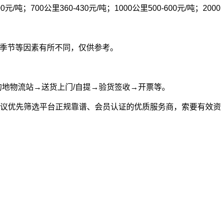
00元/吨；700公里360-430元/吨；1000公里500-600元/吨；200
型和季节等因素有所不同，仅供参考。
的地物流站→送货上门/自提→验货签收→开票等。
议优先筛选平台正规靠谱、会员认证的优质服务商，索要有效资