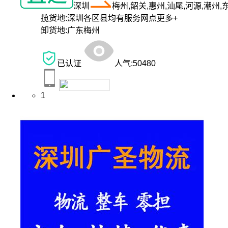
深圳
梅州,韶关,惠州,汕尾,河源,潮州,
揽货地:
深圳各区县均有服务网点
更多+
卸货地:
广东梅州
已认证
人气:
50480
1