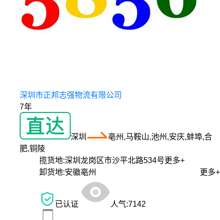
深圳市正邦志强物流有限公司
7年
深圳
亳州,马鞍山,池州,安庆,蚌埠,合
肥,铜陵
揽货地:
深圳龙岗区市沙平北路534号
更多+
卸货地:
安徽亳州
更多+
已认证
人气:
7142