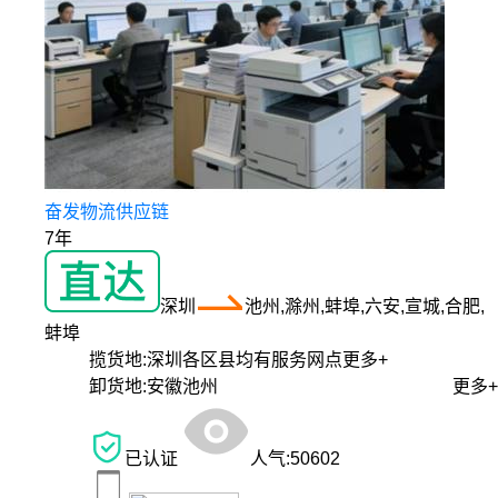
奋发物流供应链
7年
深圳
池州,滁州,蚌埠,六安,宣城,合肥,
蚌埠
揽货地:
深圳各区县均有服务网点
更多+
卸货地:
安徽池州
更多+
已认证
人气:
50602