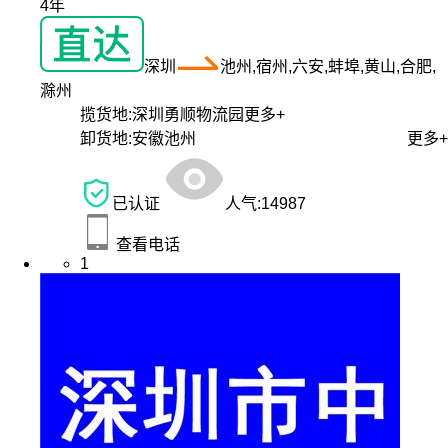
4年
深圳
池州,宿州,六安,蚌埠,黄山,合肥,
滁州
揽货地:
深圳勇顺物流园
更多+
卸货地:
安徽池州
更多+
已认证
人气:
14987
查看电话
1