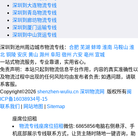
深圳到大连物流专线
深圳到青岛物流专线
深圳到廊坊物流专线
深圳到厦门运输专线
深圳到中山货运专线
深圳到池州周边城市物流专线：
合肥
芜湖
蚌埠
淮南
马鞍山
淮
北
铜陵
安庆
黄山
滁州
阜阳
宿州
六安
亳州
宣城
一站式物流服务，专业靠谱，实用省心。
免责声明：本站只起到物流信息平台作用，内容的真实准确性以
及物流过程中出现的任何风险均由发布者负责; 如遇问题，请联
系客服。
Copyright©2026
shenzhen-wuliu.cn 深圳物流网
版权所有
闽
ICP备16038934号-15
联系我们
|
网站地图
|
Sitemap
座席位招租
物流专线座席位招租
微信: 6865856
电脑右侧悬浮、手
机底部展示专线联系方式，让货主随时随地一键咨询，助