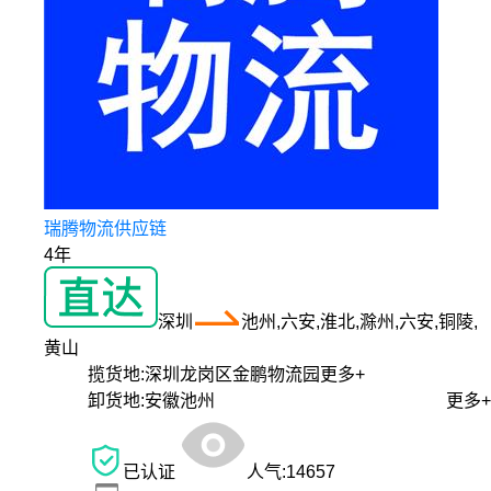
瑞腾物流供应链
4年
深圳
池州,六安,淮北,滁州,六安,铜陵,
黄山
揽货地:
深圳龙岗区金鹏物流园
更多+
卸货地:
安徽池州
更多+
已认证
人气:
14657