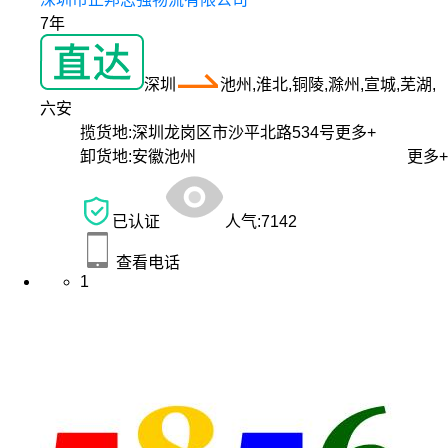
7年
深圳
池州,淮北,铜陵,滁州,宣城,芜湖,
六安
揽货地:
深圳龙岗区市沙平北路534号
更多+
卸货地:
安徽池州
更多+
已认证
人气:
7142
查看电话
1