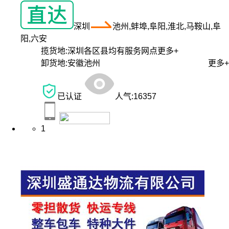
深圳
池州,蚌埠,阜阳,淮北,马鞍山,阜
阳,六安
揽货地:
深圳各区县均有服务网点
更多+
卸货地:
安徽池州
更多+
已认证
人气:
16357
1