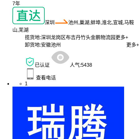
7年
深圳
池州,巢湖,蚌埠,淮北,宣城,马鞍
山,芜湖
揽货地:
深圳龙岗区布吉丹竹头金鹏物流园
更多+
卸货地:
安徽池州
更多+
已认证
人气:
5438
查看电话
1