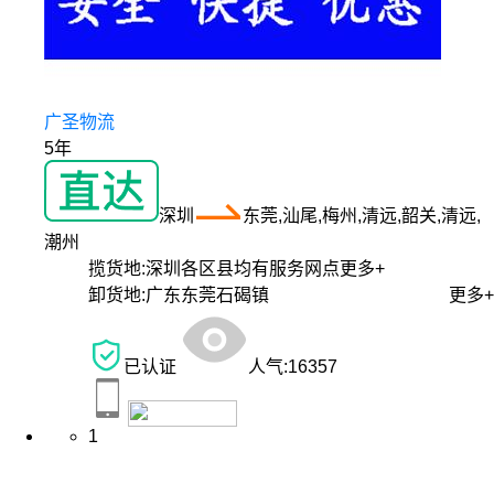
广圣物流
5年
深圳
东莞,汕尾,梅州,清远,韶关,清远,
潮州
揽货地:
深圳各区县均有服务网点
更多+
卸货地:
广东东莞石碣镇
更多+
已认证
人气:
16357
1