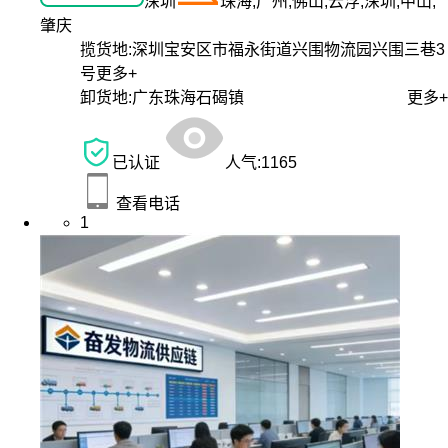
深圳
珠海,广州,佛山,云浮,深圳,中山,
肇庆
揽货地:
深圳宝安区市福永街道兴围物流园兴围三巷3
号
更多+
卸货地:
广东珠海石碣镇
更多+
已认证
人气:
1165
查看电话
1