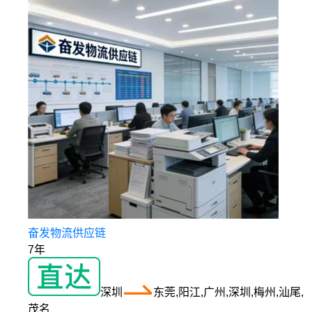
奋发物流供应链
7年
深圳
东莞,阳江,广州,深圳,梅州,汕尾,
茂名