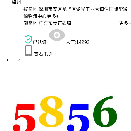
梅州
揽货地:
深圳宝安区龙华区黎光工业大道深国际华通
源物流中心
更多+
卸货地:
广东东莞石碣镇
更多+
已认证
人气:
14292
查看电话
1