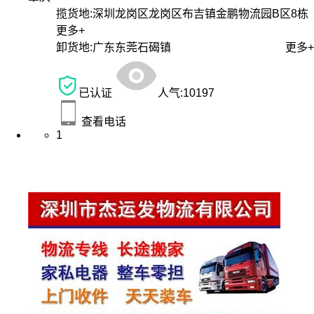
揽货地:
深圳龙岗区龙岗区布吉镇金鹏物流园B区8栋
更多+
卸货地:
广东东莞石碣镇
更多+
已认证
人气:
10197
查看电话
1