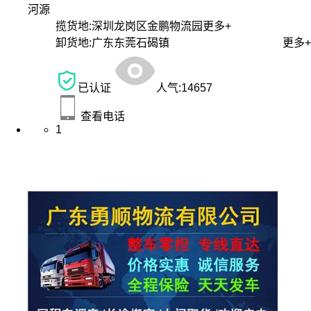
河源
揽货地:
深圳龙岗区金鹏物流园
更多+
卸货地:
广东东莞石碣镇
更多+
已认证
人气:
14657
查看电话
1