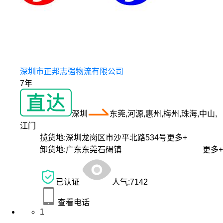
深圳市正邦志强物流有限公司
7年
深圳
东莞,河源,惠州,梅州,珠海,中山,
江门
揽货地:
深圳龙岗区市沙平北路534号
更多+
卸货地:
广东东莞石碣镇
更多+
已认证
人气:
7142
查看电话
1