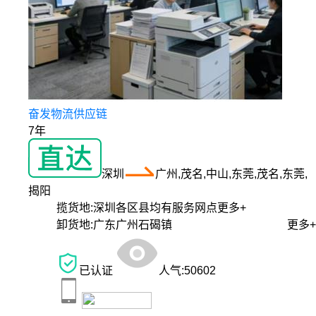
奋发物流供应链
7年
深圳
广州,茂名,中山,东莞,茂名,东莞,
揭阳
揽货地:
深圳各区县均有服务网点
更多+
卸货地:
广东广州石碣镇
更多+
已认证
人气:
50602