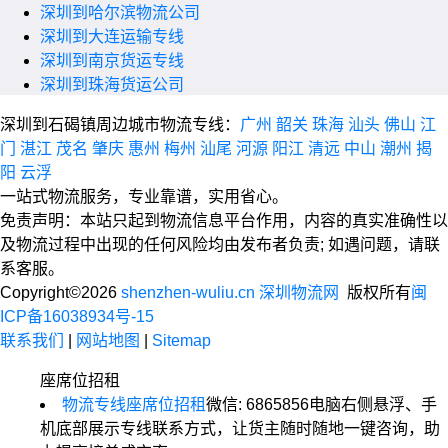
深圳到哈尔滨物流公司
深圳到大连运输专线
深圳到南京货运专线
深圳到珠海货运公司
深圳到石碣镇周边城市物流专线：
广州
韶关
珠海
汕头
佛山
江
门
湛江
茂名
肇庆
惠州
梅州
汕尾
河源
阳江
清远
中山
潮州
揭
阳
云浮
一站式物流服务，专业靠谱，实用省心。
免责声明：本站只起到物流信息平台作用，内容的真实准确性以
及物流过程中出现的任何风险均由发布者负责; 如遇问题，请联
系客服。
Copyright©2026
shenzhen-wuliu.cn 深圳物流网
版权所有
闽
ICP备16038934号-15
联系我们
|
网站地图
|
Sitemap
座席位招租
物流专线座席位招租
微信: 6865856
电脑右侧悬浮、手
机底部展示专线联系方式，让货主随时随地一键咨询，助