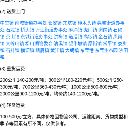
坪山区、光明区、
(2) 送货上门：
中堂镇
南城街道办事处
长安镇
东坑镇
樟木头镇
莞城街道办事
处
石龙镇
桥头镇
万江街道办事处
麻涌镇
虎门镇
谢岗镇
石碣
镇
茶山镇
东城街道办事处
洪梅镇
道滘镇
高埗镇
企石镇
凤岗
镇
大岭山镇
松山湖管委会
清溪镇
望牛墩镇
厚街镇
常平镇
寮步
镇
石排镇
横沥镇
塘厦镇
黄江镇
大朗镇
东莞港
东莞生态园
沙田
镇
(3) 重货运费：
200公里140-200元/吨；300公里180-220元/吨；500公里250-
300元/吨；700公里360-430元/吨；1000公里500-600元/吨；
2000公里900-1200元/吨，均价约140-1200元/吨。
(4) 轻货运费：
100-500元/立方，具体价格因物流公司、运输距离、货物类型和
季节等因素有所不同，仅供参考。