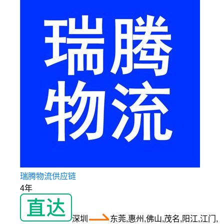
瑞腾物流供应链
4年
深圳
东莞,惠州,佛山,茂名,阳江,江门,