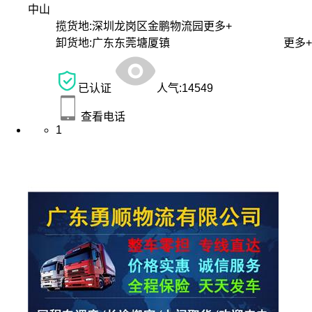
中山
揽货地:
深圳龙岗区金鹏物流园
更多+
卸货地:
广东东莞塘厦镇
更多+
已认证
人气:
14549
查看电话
1