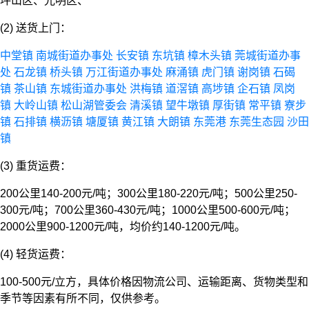
坪山区、光明区、
(2) 送货上门：
中堂镇
南城街道办事处
长安镇
东坑镇
樟木头镇
莞城街道办事
处
石龙镇
桥头镇
万江街道办事处
麻涌镇
虎门镇
谢岗镇
石碣
镇
茶山镇
东城街道办事处
洪梅镇
道滘镇
高埗镇
企石镇
凤岗
镇
大岭山镇
松山湖管委会
清溪镇
望牛墩镇
厚街镇
常平镇
寮步
镇
石排镇
横沥镇
塘厦镇
黄江镇
大朗镇
东莞港
东莞生态园
沙田
镇
(3) 重货运费：
200公里140-200元/吨；300公里180-220元/吨；500公里250-
300元/吨；700公里360-430元/吨；1000公里500-600元/吨；
2000公里900-1200元/吨，均价约140-1200元/吨。
(4) 轻货运费：
100-500元/立方，具体价格因物流公司、运输距离、货物类型和
季节等因素有所不同，仅供参考。