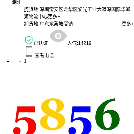
潮州
揽货地:
深圳宝安区龙华区黎光工业大道深国际华通
源物流中心
更多+
卸货地:
广东东莞塘厦镇
更多+
已认证
人气:
14219
查看电话
1