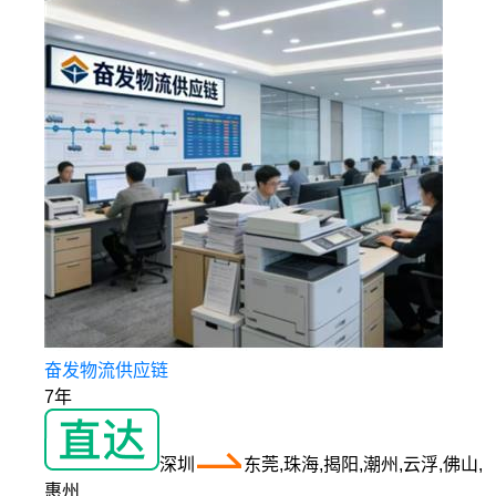
奋发物流供应链
7年
深圳
东莞,珠海,揭阳,潮州,云浮,佛山,
惠州