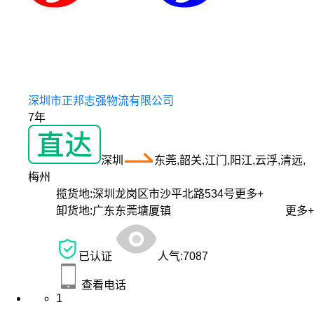
深圳市正邦志强物流有限公司
7年
深圳
东莞,韶关,江门,阳江,云浮,清远,
梅州
揽货地:
深圳龙岗区市沙平北路534号
更多+
卸货地:
广东东莞塘厦镇
更多+
已认证
人气:
7087
查看电话
1