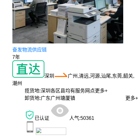
奋发物流供应链
7年
深圳
广州,清远,河源,汕尾,东莞,韶关,
潮州
揽货地:
深圳各区县均有服务网点
更多+
卸货地:
广东广州塘厦镇
更多+
已认证
人气:
50361