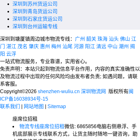
深圳到苏州货运公司
深圳到青岛货运公司
深圳到石家庄货运公司
深圳到台州运输专线
深圳到塘厦镇周边城市物流专线：
广州
韶关
珠海
汕头
佛山
江
门
湛江
茂名
肇庆
惠州
梅州
汕尾
河源
阳江
清远
中山
潮州
揭
阳
云浮
一站式物流服务，专业靠谱，实用省心。
免责声明：本站只起到物流信息平台作用，内容的真实准确性以
及物流过程中出现的任何风险均由发布者负责; 如遇问题，请联
系客服。
Copyright©2026
shenzhen-wuliu.cn 深圳物流网
版权所有
闽
ICP备16038934号-15
联系我们
|
网站地图
|
Sitemap
座席位招租
物流专线座席位招租
微信: 6865856
电脑右侧悬浮、手
机底部展示专线联系方式，让货主随时随地一键咨询，助