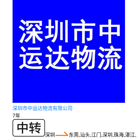
深圳市中运达物流有限公司
7年
深圳
东莞,汕头,江门,深圳,珠海,湛江,