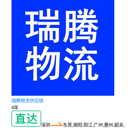
瑞腾物流供应链
4年
深圳
东莞,揭阳,阳江,广州,惠州,韶关,