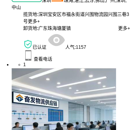
深圳
珠海,湛江,云浮,佛山,广州,深圳,
中山
揽货地:
深圳宝安区市福永街道兴围物流园兴围三巷3
号
更多+
卸货地:
广东珠海塘厦镇
更多+
已认证
人气:
1157
查看电话
1