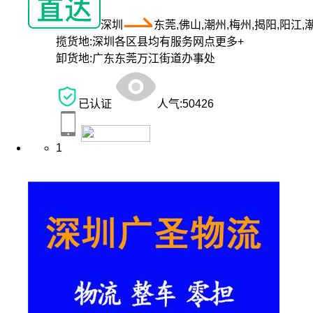
深圳
东莞,佛山,潮州,梅州,揭阳,阳江,
揽货地:
深圳各区县均有服务网点
更多+
卸货地:
广东东莞万江街道办事处
已认证
人气:
50426
1