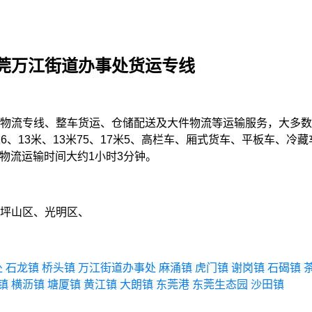
莞万江街道办事处货运专线
物流专线、整车货运、仓储配送及大件物流等运输服务，大多数
9米6、13米、13米75、17米5、高栏车、厢式货车、平板车
，物流运输时间大约1小时3分钟。
坪山区、光明区、
处
石龙镇
桥头镇
万江街道办事处
麻涌镇
虎门镇
谢岗镇
石碣镇
镇
横沥镇
塘厦镇
黄江镇
大朗镇
东莞港
东莞生态园
沙田镇