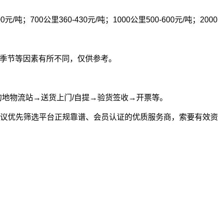
00元/吨；700公里360-430元/吨；1000公里500-600元/吨；200
型和季节等因素有所不同，仅供参考。
的地物流站→送货上门/自提→验货签收→开票等。
议优先筛选平台正规靠谱、会员认证的优质服务商，索要有效资