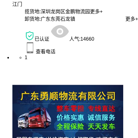
江门
揽货地:
深圳龙岗区金鹏物流园
更多+
卸货地:
广东东莞石龙镇
更多+
已认证
人气:
14660
查看电话
1