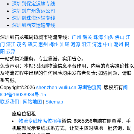
深圳到保定运输专线
深圳到广州货运公司
深圳到珠海运输专线
深圳到西安运输专线
深圳到石龙镇周边城市物流专线：
广州
韶关
珠海
汕头
佛山
江
门
湛江
茂名
肇庆
惠州
梅州
汕尾
河源
阳江
清远
中山
潮州
揭
阳
云浮
一站式物流服务，专业靠谱，实用省心。
免责声明：本站只起到物流信息平台作用，内容的真实准确性以
及物流过程中出现的任何风险均由发布者负责; 如遇问题，请联
系客服。
Copyright©2026
shenzhen-wuliu.cn 深圳物流网
版权所有
闽
ICP备16038934号-15
联系我们
|
网站地图
|
Sitemap
座席位招租
物流专线座席位招租
微信: 6865856
电脑右侧悬浮、手
机底部展示专线联系方式，让货主随时随地一键咨询，助