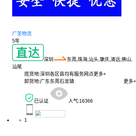
广圣物流
5年
深圳
东莞,珠海,汕头,肇庆,清远,佛山,
汕尾
揽货地:
深圳各区县均有服务网点
更多+
卸货地:
广东东莞石龙镇
更多+
已认证
人气:
16366
1