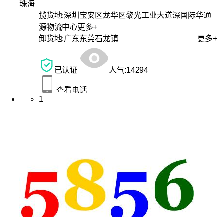
珠海
揽货地:
深圳宝安区龙华区黎光工业大道深国际华通
源物流中心
更多+
卸货地:
广东东莞石龙镇
更多+
已认证
人气:
14294
查看电话
1