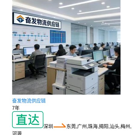
奋发物流供应链
7年
深圳
东莞,广州,珠海,揭阳,汕头,梅州,
河源