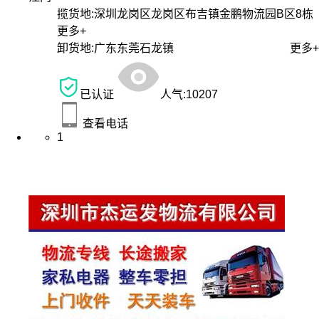
揽货地:
深圳龙岗区龙岗区布吉镇金鹏物流园B区8栋
更多+
卸货地:
广东东莞石龙镇
更多+
已认证
人气:
10207
查看电话
1