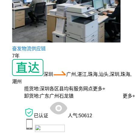
奋发物流供应链
7年
深圳
广州,湛江,珠海,汕头,深圳,珠海,
潮州
揽货地:
深圳各区县均有服务网点
更多+
卸货地:
广东广州石龙镇
更多+
已认证
人气:
50612