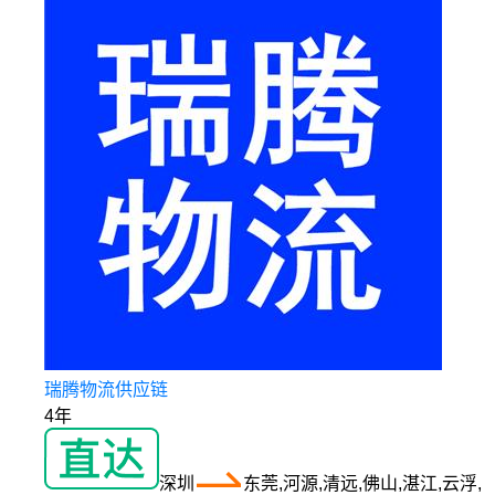
瑞腾物流供应链
4年
深圳
东莞,河源,清远,佛山,湛江,云浮,