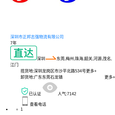
深圳市正邦志强物流有限公司
7年
深圳
东莞,梅州,珠海,韶关,河源,茂名,
江门
揽货地:
深圳龙岗区市沙平北路534号
更多+
卸货地:
广东东莞石龙镇
更多+
已认证
人气:
7142
查看电话
1