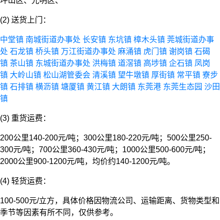
坪山区、光明区、
(2) 送货上门：
中堂镇
南城街道办事处
长安镇
东坑镇
樟木头镇
莞城街道办事
处
石龙镇
桥头镇
万江街道办事处
麻涌镇
虎门镇
谢岗镇
石碣
镇
茶山镇
东城街道办事处
洪梅镇
道滘镇
高埗镇
企石镇
凤岗
镇
大岭山镇
松山湖管委会
清溪镇
望牛墩镇
厚街镇
常平镇
寮步
镇
石排镇
横沥镇
塘厦镇
黄江镇
大朗镇
东莞港
东莞生态园
沙田
镇
(3) 重货运费：
200公里140-200元/吨；300公里180-220元/吨；500公里250-
300元/吨；700公里360-430元/吨；1000公里500-600元/吨；
2000公里900-1200元/吨，均价约140-1200元/吨。
(4) 轻货运费：
100-500元/立方，具体价格因物流公司、运输距离、货物类型和
季节等因素有所不同，仅供参考。