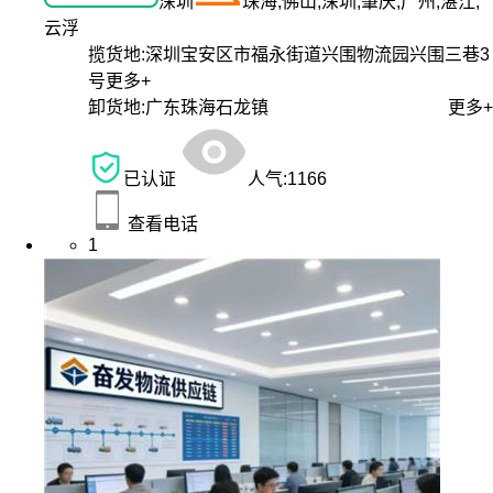
深圳
珠海,佛山,深圳,肇庆,广州,湛江,
云浮
揽货地:
深圳宝安区市福永街道兴围物流园兴围三巷3
号
更多+
卸货地:
广东珠海石龙镇
更多+
已认证
人气:
1166
查看电话
1