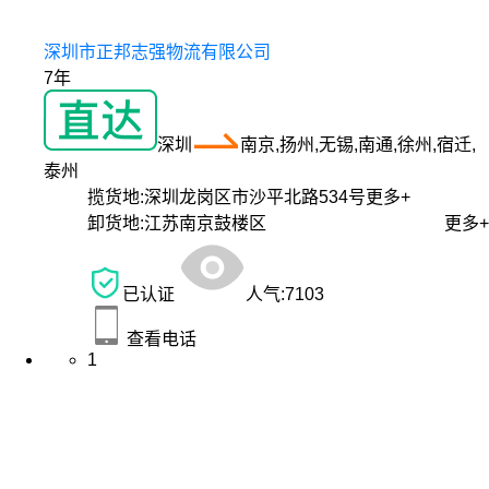
深圳市正邦志强物流有限公司
7年
深圳
南京,扬州,无锡,南通,徐州,宿迁,
泰州
揽货地:
深圳龙岗区市沙平北路534号
更多+
卸货地:
江苏南京鼓楼区
更多+
已认证
人气:
7103
查看电话
1