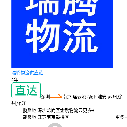
瑞腾物流供应链
4年
深圳
南京,连云港,扬州,淮安,苏州,徐
州,镇江
揽货地:
深圳龙岗区金鹏物流园
更多+
卸货地:
江苏南京鼓楼区
更多+