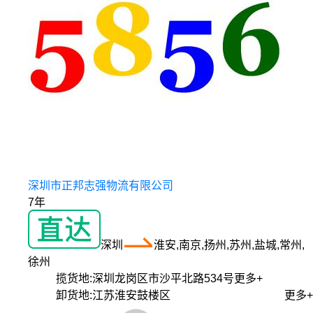
深圳市正邦志强物流有限公司
7年
深圳
淮安,南京,扬州,苏州,盐城,常州,
徐州
揽货地:
深圳龙岗区市沙平北路534号
更多+
卸货地:
江苏淮安鼓楼区
更多+