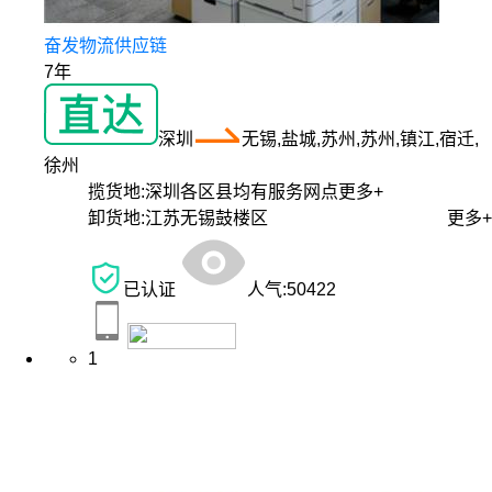
奋发物流供应链
7年
深圳
无锡,盐城,苏州,苏州,镇江,宿迁,
徐州
揽货地:
深圳各区县均有服务网点
更多+
卸货地:
江苏无锡鼓楼区
更多+
已认证
人气:
50422
1