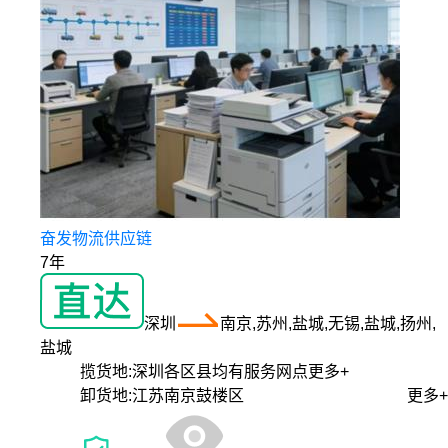
奋发物流供应链
7年
深圳
南京,苏州,盐城,无锡,盐城,扬州,
盐城
揽货地:
深圳各区县均有服务网点
更多+
卸货地:
江苏南京鼓楼区
更多+