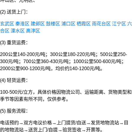
坪山区、光明区、
(2) 送货上门：
玄武区
秦淮区
建邺区
鼓楼区
浦口区
栖霞区
雨花台区
江宁区
六
合区
溧水区
高淳区
(3) 重货运费：
200公里140-200元/吨；300公里180-220元/吨；500公里250-
300元/吨；700公里360-430元/吨；1000公里500-600元/吨；
2000公里900-1200元/吨，均价约140-1200元/吨。
(4) 轻货运费：
100-500元/立方，具体价格因物流公司、运输距离、货物类型和
季节等因素有所不同，仅供参考。
(5) 服务流程：
电话预约→双方电议价格→上门提货/自送→发货地物流站→目
的地物流站→送货上门/自提→验货签收→开票等。