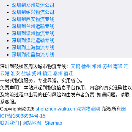
深圳到郑州货运公司
深圳到绍兴物流公司
深圳到西安物流专线
深圳到兰州运输专线
深圳到温州物流专线
深圳到保定运输专线
深圳到上海物流专线
深圳到南昌物流专线
深圳到鼓楼区周边城市物流专线：
无锡
徐州
常州
苏州
南通
连
云港
淮安
盐城
扬州
镇江
泰州
宿迁
一站式物流服务，专业靠谱，实用省心。
免责声明：本站只起到物流信息平台作用，内容的真实准确性以
及物流过程中出现的任何风险均由发布者负责; 如遇问题，请联
系客服。
Copyright©2026
shenzhen-wuliu.cn 深圳物流网
版权所有
闽
ICP备16038934号-15
联系我们
|
网站地图
|
Sitemap