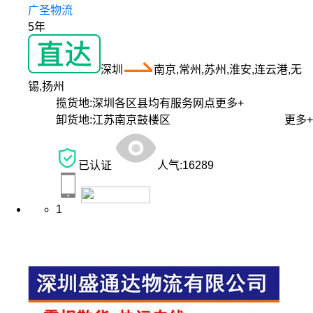
广圣物流
5年
深圳
南京,常州,苏州,淮安,连云港,无
锡,扬州
揽货地:
深圳各区县均有服务网点
更多+
卸货地:
江苏南京鼓楼区
更多+
已认证
人气:
16289
1