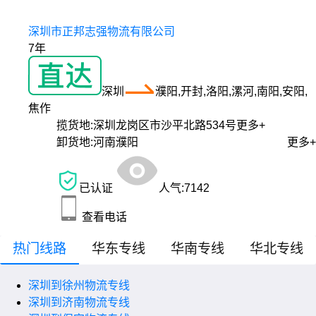
深圳市正邦志强物流有限公司
7年
深圳
濮阳,开封,洛阳,漯河,南阳,安阳,
焦作
揽货地:
深圳龙岗区市沙平北路534号
更多+
卸货地:
河南濮阳
更多+
已认证
人气:
7142
查看电话
热门线路
华东专线
华南专线
华北专线
深圳到徐州物流专线
深圳到济南物流专线