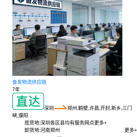
奋发物流供应链
7年
深圳
郑州,鹤壁,许昌,开封,新乡,三门
峡,濮阳
揽货地:
深圳各区县均有服务网点
更多+
卸货地:
河南郑州
更多+