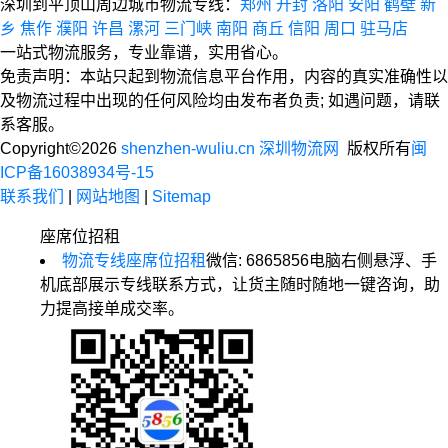
深圳到平顶山周边城市物流专线：
郑州
开封
洛阳
安阳
鹤壁
新
乡
焦作
濮阳
许昌
漯河
三门峡
南阳
商丘
信阳
周口
驻马店
一站式物流服务，专业靠谱，实用省心。
免责声明：本站只起到物流信息平台作用，内容的真实准确性以
及物流过程中出现的任何风险均由发布者负责; 如遇问题，请联
系客服。
Copyright©2026
shenzhen-wuliu.cn 深圳物流网
版权所有
闽
ICP备16038934号-15
联系我们
|
网站地图
|
Sitemap
座席位招租
物流专线座席位招租
微信: 6865856
电脑右侧悬浮、手
机底部展示专线联系方式，让货主随时随地一键咨询，助
力提高接单成交率。