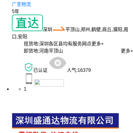
广圣物流
5年
深圳
平顶山,郑州,鹤壁,商丘,濮阳,周
口,安阳
揽货地:
深圳各区县均有服务网点
更多+
卸货地:
河南平顶山
更多+
已认证
人气:
16379
1