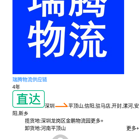
瑞腾物流供应链
4年
深圳
平顶山,信阳,驻马店,开封,漯河,安
阳,新乡
揽货地:
深圳龙岗区金鹏物流园
更多+
卸货地:
河南平顶山
更多+