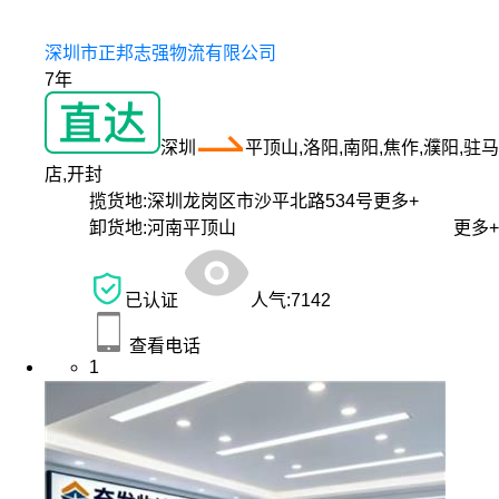
深圳市正邦志强物流有限公司
7年
深圳
平顶山,洛阳,南阳,焦作,濮阳,驻马
店,开封
揽货地:
深圳龙岗区市沙平北路534号
更多+
卸货地:
河南平顶山
更多+
已认证
人气:
7142
查看电话
1