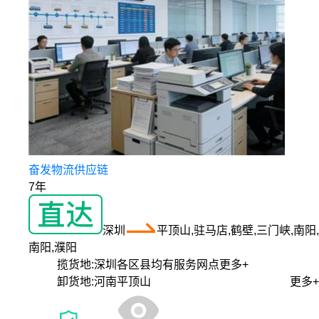
奋发物流供应链
7年
深圳
平顶山,驻马店,鹤壁,三门峡,南阳,
南阳,濮阳
揽货地:
深圳各区县均有服务网点
更多+
卸货地:
河南平顶山
更多+