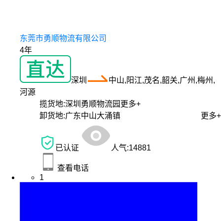
东莞市勇顺物流有限公司
4年
深圳
中山,阳江,茂名,韶关,广州,梅州,
河源
揽货地:
深圳勇顺物流园
更多+
卸货地:
广东中山大涌镇
更多+
已认证
人气:
14881
查看电话
1