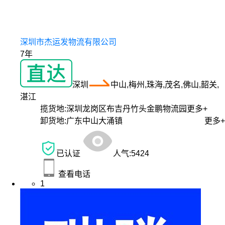
深圳市杰运发物流有限公司
7年
深圳
中山,梅州,珠海,茂名,佛山,韶关,
湛江
揽货地:
深圳龙岗区布吉丹竹头金鹏物流园
更多+
卸货地:
广东中山大涌镇
更多+
已认证
人气:
5424
查看电话
1