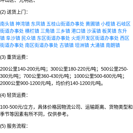
坪山区、光明区、
(2) 送货上门：
南头镇
神湾镇
东凤镇
五桂山街道办事处
黄圃镇
小榄镇
石岐区
街道办事处
横栏镇
三角镇
三乡镇
港口镇
沙溪镇
板芙镇
东升
镇
阜沙镇
民众镇
东区街道办事处
火炬开发区街道办事处
西区
街道办事处
南区街道办事处
古镇镇
坦洲镇
大涌镇
南朗镇
(3) 重货运费：
200公里140-200元/吨；300公里180-220元/吨；500公里250-
300元/吨；700公里360-430元/吨；1000公里500-600元/吨；
2000公里900-1200元/吨，均价约140-1200元/吨。
(4) 轻货运费：
100-500元/立方，具体价格因物流公司、运输距离、货物类型和
季节等因素有所不同，仅供参考。
(5) 服务流程：