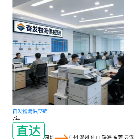
奋发物流供应链
7年
深圳
广州,潮州,佛山,珠海,东莞,云浮,