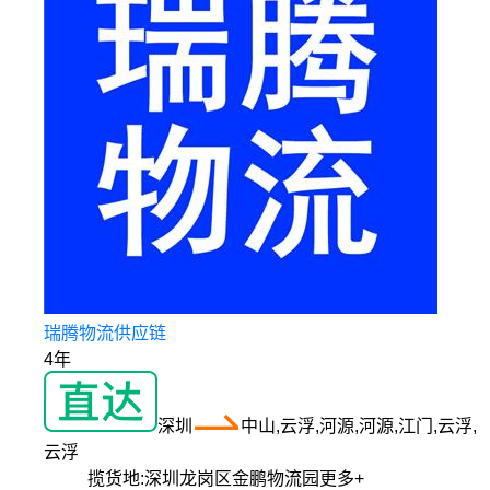
瑞腾物流供应链
4年
深圳
中山,云浮,河源,河源,江门,云浮,
云浮
揽货地:
深圳龙岗区金鹏物流园
更多+