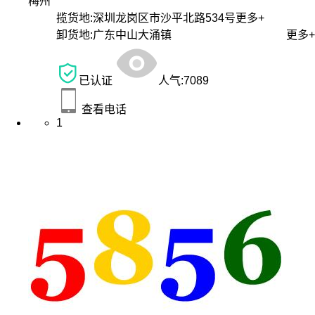
梅州
揽货地:
深圳龙岗区市沙平北路534号
更多+
卸货地:
广东中山大涌镇
更多+
已认证
人气:
7089
查看电话
1