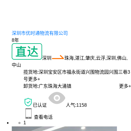
深圳市优时通物流有限公司
8年
深圳
珠海,湛江,肇庆,云浮,深圳,佛山,
中山
揽货地:
深圳宝安区市福永街道兴围物流园兴围三巷3
号
更多+
卸货地:
广东珠海大涌镇
更多+
已认证
人气:
1158
查看电话
1