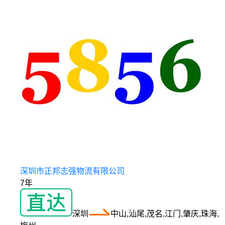
深圳市正邦志强物流有限公司
7年
深圳
中山,汕尾,茂名,江门,肇庆,珠海,