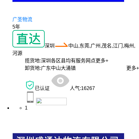
广圣物流
5年
深圳
中山,东莞,广州,茂名,江门,梅州,
河源
揽货地:
深圳各区县均有服务网点
更多+
卸货地:
广东中山大涌镇
更多+
已认证
人气:
16267
1