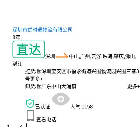
深圳市优时通物流有限公司
8年
深圳
中山,广州,云浮,珠海,肇庆,佛山,
湛江
揽货地:
深圳宝安区市福永街道兴围物流园兴围三巷3
号
更多+
卸货地:
广东中山大涌镇
更多+
已认证
人气:
1158
查看电话
1