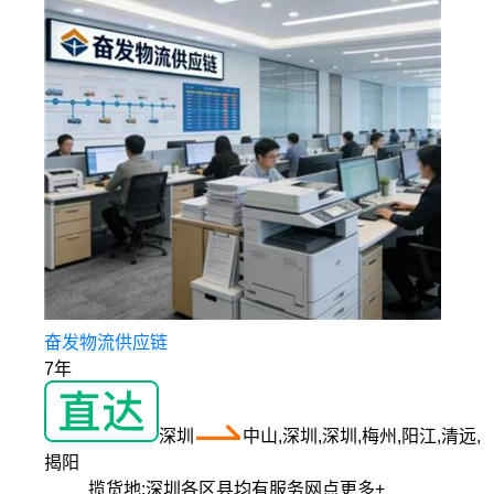
奋发物流供应链
7年
深圳
中山,深圳,深圳,梅州,阳江,清远,
揭阳
揽货地:
深圳各区县均有服务网点
更多+