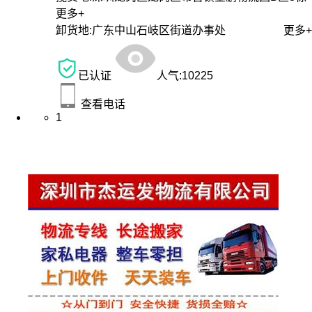
更多+
卸货地:
广东中山石岐区街道办事处
更多+
已认证
人气:
10225
查看电话
1