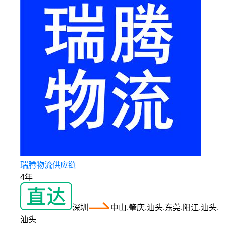
瑞腾物流供应链
4年
深圳
中山,肇庆,汕头,东莞,阳江,汕头,
汕头