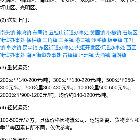
罗湖区、福田区、南山区、宝安区、龙岗区、盐田区、龙华区、
坪山区、光明区、
(2) 送货上门：
南头镇
神湾镇
东凤镇
五桂山街道办事处
黄圃镇
小榄镇
石岐区
街道办事处
横栏镇
三角镇
三乡镇
港口镇
沙溪镇
板芙镇
东升
镇
阜沙镇
民众镇
东区街道办事处
火炬开发区街道办事处
西区
街道办事处
南区街道办事处
古镇镇
坦洲镇
大涌镇
南朗镇
(3) 重货运费：
200公里140-200元/吨；300公里180-220元/吨；500公里250-
300元/吨；700公里360-430元/吨；1000公里500-600元/吨；
2000公里900-1200元/吨，均价约140-1200元/吨。
(4) 轻货运费：
100-500元/立方，具体价格因物流公司、运输距离、货物类型和
季节等因素有所不同，仅供参考。