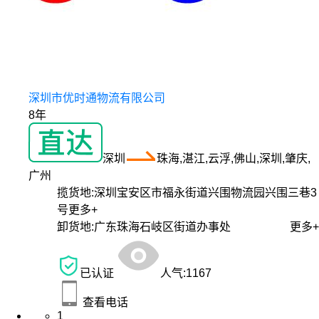
深圳市优时通物流有限公司
8年
深圳
珠海,湛江,云浮,佛山,深圳,肇庆,
广州
揽货地:
深圳宝安区市福永街道兴围物流园兴围三巷3
号
更多+
卸货地:
广东珠海石岐区街道办事处
更多+
已认证
人气:
1167
查看电话
1