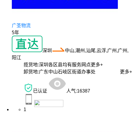
广圣物流
5年
深圳
中山,潮州,汕尾,云浮,广州,广州,
阳江
揽货地:
深圳各区县均有服务网点
更多+
卸货地:
广东中山石岐区街道办事处
更多+
已认证
人气:
16387
1