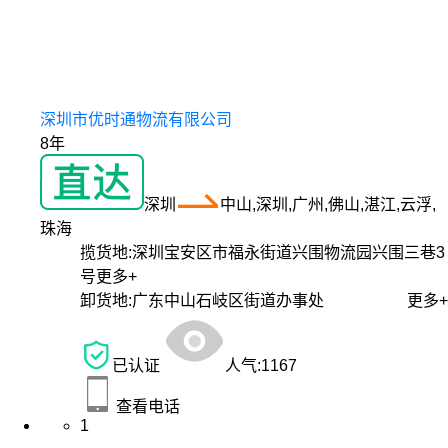
深圳市优时通物流有限公司
8年
深圳
中山,深圳,广州,佛山,湛江,云浮,
珠海
揽货地:
深圳宝安区市福永街道兴围物流园兴围三巷3
号
更多+
卸货地:
广东中山石岐区街道办事处
更多+
已认证
人气:
1167
查看电话
1