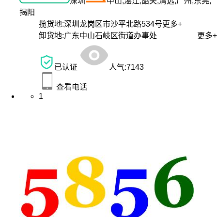
深圳
中山,湛江,韶关,清远,广州,东莞,
揭阳
揽货地:
深圳龙岗区市沙平北路534号
更多+
卸货地:
广东中山石岐区街道办事处
更多+
已认证
人气:
7143
查看电话
1