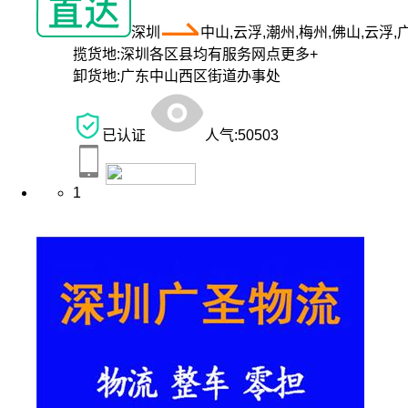
深圳
中山,云浮,潮州,梅州,佛山,云浮,
揽货地:
深圳各区县均有服务网点
更多+
卸货地:
广东中山西区街道办事处
已认证
人气:
50503
1