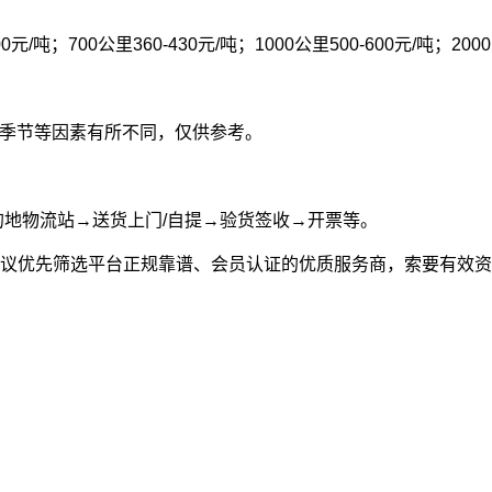
00元/吨；700公里360-430元/吨；1000公里500-600元/吨；200
型和季节等因素有所不同，仅供参考。
的地物流站→送货上门/自提→验货签收→开票等。
议优先筛选平台正规靠谱、会员认证的优质服务商，索要有效资