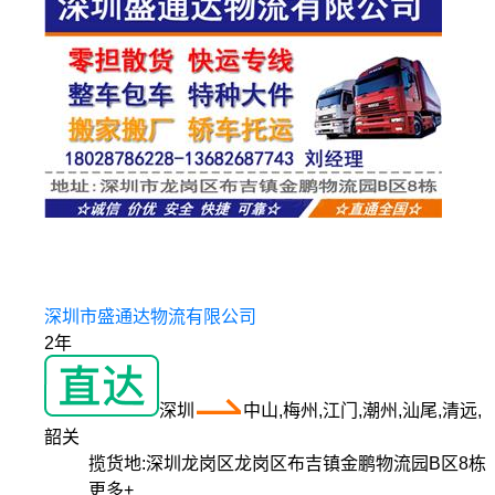
深圳市盛通达物流有限公司
2年
深圳
中山,梅州,江门,潮州,汕尾,清远,
韶关
揽货地:
深圳龙岗区龙岗区布吉镇金鹏物流园B区8栋
更多+