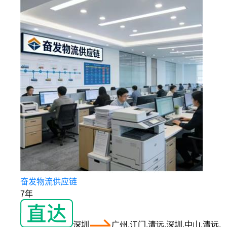
奋发物流供应链
7年
深圳
广州,江门,清远,深圳,中山,清远,