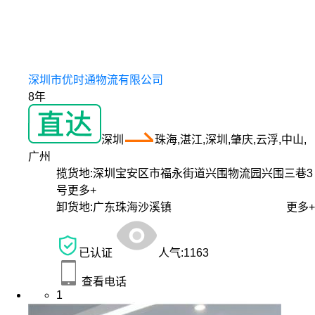
深圳市优时通物流有限公司
8年
深圳
珠海,湛江,深圳,肇庆,云浮,中山,
广州
揽货地:
深圳宝安区市福永街道兴围物流园兴围三巷3
号
更多+
卸货地:
广东珠海沙溪镇
更多+
已认证
人气:
1163
查看电话
1