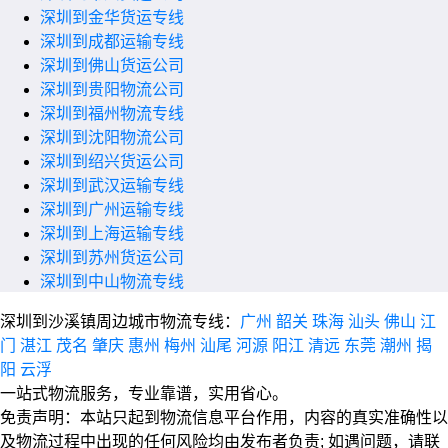
深圳到金华货运专线
深圳到成都运输专线
深圳到佛山货运公司
深圳到贵阳物流公司
深圳到福州物流专线
深圳到沈阳物流公司
深圳到绍兴货运公司
深圳到武汉运输专线
深圳到广州运输专线
深圳到上海运输专线
深圳到苏州货运公司
深圳到中山物流专线
深圳到沙溪镇周边城市物流专线：
广州
韶关
珠海
汕头
佛山
江
门
湛江
茂名
肇庆
惠州
梅州
汕尾
河源
阳江
清远
东莞
潮州
揭
阳
云浮
一站式物流服务，专业靠谱，实用省心。
免责声明：本站只起到物流信息平台作用，内容的真实准确性以
及物流过程中出现的任何风险均由发布者负责; 如遇问题，请联