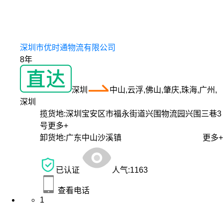
深圳市优时通物流有限公司
8年
深圳
中山,云浮,佛山,肇庆,珠海,广州,
深圳
揽货地:
深圳宝安区市福永街道兴围物流园兴围三巷3
号
更多+
卸货地:
广东中山沙溪镇
更多+
已认证
人气:
1163
查看电话
1