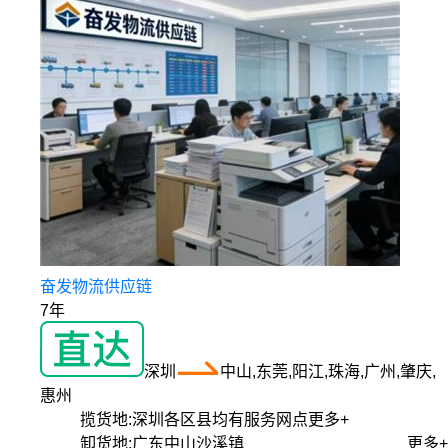
奋发物流供应链
7年
深圳
中山,东莞,阳江,珠海,广州,肇庆,
惠州
揽货地:
深圳各区县均有服务网点
更多+
卸货地:
广东中山沙溪镇
更多+