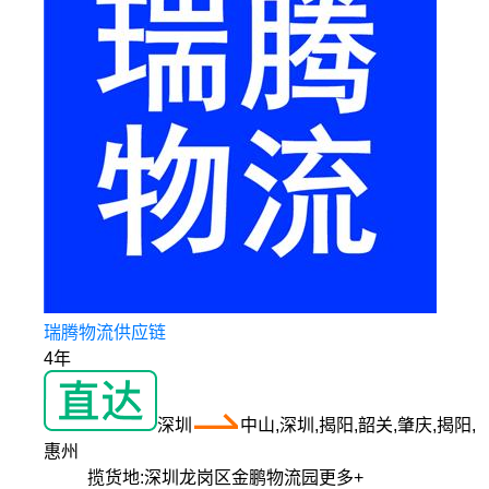
瑞腾物流供应链
4年
深圳
中山,深圳,揭阳,韶关,肇庆,揭阳,
惠州
揽货地:
深圳龙岗区金鹏物流园
更多+