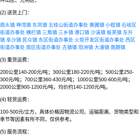
坪山区、光明区、
(2) 送货上门：
南头镇
神湾镇
东凤镇
五桂山街道办事处
黄圃镇
小榄镇
石岐区
街道办事处
横栏镇
三角镇
三乡镇
港口镇
沙溪镇
板芙镇
东升
镇
阜沙镇
民众镇
东区街道办事处
火炬开发区街道办事处
西区
街道办事处
南区街道办事处
古镇镇
坦洲镇
大涌镇
南朗镇
(3) 重货运费：
200公里140-200元/吨；300公里180-220元/吨；500公里250-
300元/吨；700公里360-430元/吨；1000公里500-600元/吨；
2000公里900-1200元/吨，均价约140-1200元/吨。
(4) 轻货运费：
100-500元/立方，具体价格因物流公司、运输距离、货物类型和
季节等因素有所不同，仅供参考。
(5) 服务流程：