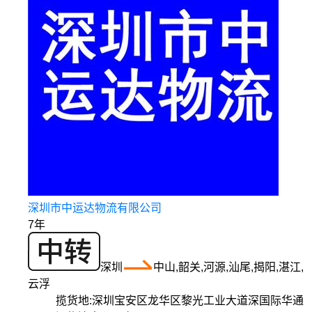
深圳市中运达物流有限公司
7年
深圳
中山,韶关,河源,汕尾,揭阳,湛江,
云浮
揽货地:
深圳宝安区龙华区黎光工业大道深国际华通