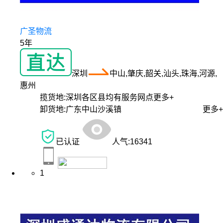
广圣物流
5年
深圳
中山,肇庆,韶关,汕头,珠海,河源,
惠州
揽货地:
深圳各区县均有服务网点
更多+
卸货地:
广东中山沙溪镇
更多+
已认证
人气:
16341
1